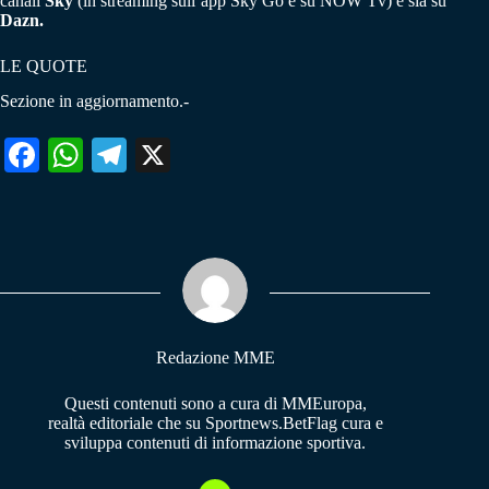
canali
Sky
(in streaming sull’app Sky Go e su NOW Tv) e sia su
Dazn.
LE QUOTE
Sezione in aggiornamento.-
Fa
W
Te
X
ce
ha
le
bo
ts
gr
ok
A
a
pp
m
Redazione MME
Questi contenuti sono a cura di MMEuropa,
realtà editoriale che su Sportnews.BetFlag cura e
sviluppa contenuti di informazione sportiva.