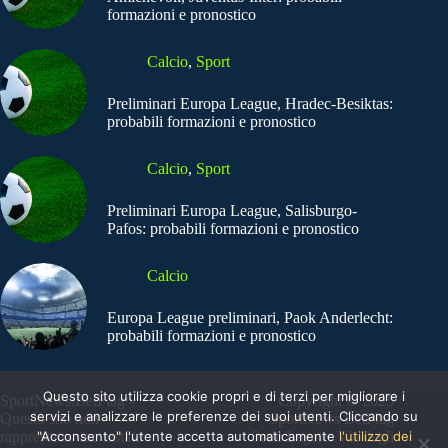
formazioni e pronostico
Calcio
,
Sport
Preliminari Europa League, Hradec-Besiktas:
probabili formazioni e pronostico
Calcio
,
Sport
Preliminari Europa League, Salisburgo-
Pafos: probabili formazioni e pronostico
Calcio
Europa League preliminari, Paok Anderlecht:
probabili formazioni e pronostico
Questo sito utilizza cookie propri e di terzi per migliorare i
SportNews.BetFlag -
Copyright © 2025
servizi e analizzare le preferenze dei suoi utenti. Cliccando su
Questo sito non
SportNews BetFlag
rappresenta una testata
"Acconsento" l'utente accetta automaticamente
Sede Legale: Via degli
l'utilizzo dei