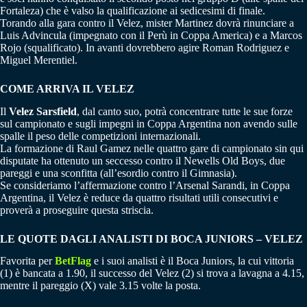
Fortaleza) che è valso la qualificazione ai sedicesimi di finale.
Torando alla gara contro il Velez, mister Martinez dovrà rinunciare a
Luis Advincula (impegnato con il Perù in Coppa America) e a Marcos
Rojo (squalificato). In avanti dovrebbero agire Roman Rodriguez e
Miguel Merentiel.
COME ARRIVA IL VELEZ
Il
Velez Sarsfield
, dal canto suo, potrà concentrare tutte le sue forze
sul campionato e sugli impegni in Coppa Argentina non avendo sulle
spalle il peso delle competizioni internazionali.
La formazione di Raul Gamez nelle quattro gare di campionato sin qui
disputate ha ottenuto un seccesso contro il Newells Old Boys, due
pareggi e una sconfitta (all’esordio contro il Gimnasia).
Se consideriamo l’affermazione contro l’Arsenal Sarandi, in Coppa
Argentina, il Velez è reduce da quattro risultati utili consecutivi e
proverà a proseguire questa striscia.
LE QUOTE DAGLI ANALISTI DI BOCA JUNIORS – VELEZ
Favorita per
BetFlag
e i suoi analisti è il Boca Juniors, la cui vittoria
(1) è bancata a 1.90, il successo del Velez (2) si trova a lavagna a 4.15,
mentre il pareggio (X) vale 3.15 volte la posta.