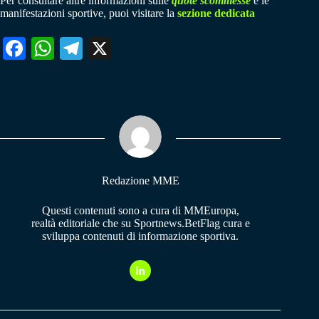
Per consultare altre informazioni sulle
quote scommesse
e le
manifestazioni sportive, puoi visitare la
sezione dedicata
Fa
W
Te
X
ce
ha
le
bo
ts
gr
ok
A
a
pp
m
Redazione MME
Questi contenuti sono a cura di MMEuropa,
realtà editoriale che su Sportnews.BetFlag cura e
sviluppa contenuti di informazione sportiva.