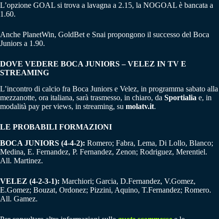
L’opzione GOAL si trova a lavagna a 2.15, la NOGOAL è bancata a
1.60.
Anche PlanetWin, GoldBet e Snai propongono il successo del Boca
Juniors a 1.90.
DOVE VEDERE BOCA JUNIORS – VELEZ IN TV E
STREAMING
L’incontro di calcio fra Boca Juniors e Velez, in programma sabato alla
mezzanotte, ora italiana, sarà trasmesso, in chiaro, da
Sportialia
e, in
modalità pay per views, in streaming, su
molatv.it
.
LE PROBABILI FORMAZIONI
BOCA JUNIORS (4-4-2):
Romero; Fabra, Lema, Di Lollo, Blanco;
Medina, E. Fernandez, P. Fernandez, Zenon; Rodriguez, Merentiel.
All. Martinez.
VELEZ (4-2-3-1):
Marchiori; Garcia, D.Fernandez, V.Gomez,
E.Gomez; Bouzat, Ordonez; Pizzini, Aquino, T.Fernandez; Romero.
All. Gamez.