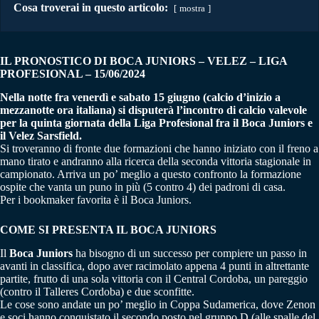
Cosa troverai in questo articolo:
mostra
IL PRONOSTICO DI BOCA JUNIORS – VELEZ – LIGA
PROFESIONAL – 15/06/2024
Nella notte fra venerdì e sabato 15 giugno (calcio d’inizio a
mezzanotte ora italiana) si disputerà l’incontro di calcio valevole
per la quinta giornata della Liga Profesional fra il Boca Juniors e
il Velez Sarsfield.
Si troveranno di fronte due formazioni che hanno iniziato con il freno a
mano tirato e andranno alla ricerca della seconda vittoria stagionale in
campionato. Arriva un po’ meglio a questo confronto la formazione
ospite che vanta un puno in più (5 contro 4) dei padroni di casa.
Per i bookmaker favorita è il Boca Juniors.
COME SI PRESENTA IL BOCA JUNIORS
Il
Boca Juniors
ha bisogno di un successo per compiere un passo in
avanti in classifica, dopo aver racimolato appena 4 punti in altrettante
partite, frutto di una sola vittoria con il Central Cordoba, un pareggio
(contro il Talleres Cordoba) e due sconfitte.
Le cose sono andate un po’ meglio in Coppa Sudamerica, dove Zenon
e soci hanno conquistato il secondo posto nel gruppo D (alle spalle del