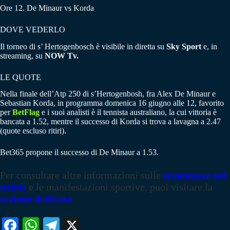
Ore 12. De Minaur vs Korda
DOVE VEDERLO
Il torneo di s’ Hertogenbosch è visibile in diretta su
Sky Sport
e, in
streaming, su
NOW Tv.
LE QUOTE
Nella finale dell’Atp 250 di s’Hertogenbosh, fra Alex De Minaur e
Sebastian Korda, in programma domenica 16 giugno alle 12, favorito
per
BetFlag
e i suoi analisti è il tennista australiano, la cui vittoria è
bancata a 1.52, mentre il successo di Korda si trova a lavagna a 2.47
(quote escluso ritiri).
Bet365 propone il successo di De Minaur a 1.53.
Per consultare altre informazioni sulle
scommesse sul
tennis
e le manifestazioni sportive, puoi visitare la
sezione dedicata
Fa
W
Te
X