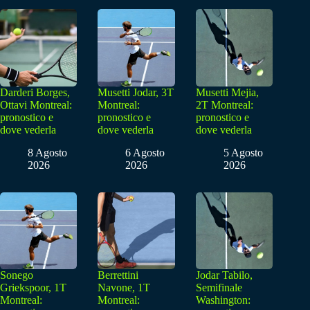
Darderi Borges,
Musetti Jodar, 3T
Musetti Mejia,
Ottavi Montreal:
Montreal:
2T Montreal:
pronostico e
pronostico e
pronostico e
dove vederla
dove vederla
dove vederla
8 Agosto
6 Agosto
5 Agosto
2026
2026
2026
Sonego
Berrettini
Jodar Tabilo,
Griekspoor, 1T
Navone, 1T
Semifinale
Montreal:
Montreal:
Washington: