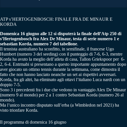
ATP s’HERTOGENBOSCH: FINALE FRA DE MINAUR E
KORDA
Domenica 16 giugno alle 12 si disputerà la finale dell’Atp 250 di
s’Hertogenbosch fra Alex De Minaur, testa di serie numero 1 e
sebastian Korda, numero 7 del tabellone
.
Il tennista australiano ha sconfitto, in semifinale, il francese Ugo
Humbert (numero 3 del seeding) con il punteggio di 7-6, 6-3, mentre
Korda ha avuto la meglio dell’atleta di casa, Tallon Griekspoor per 6-
2, 6-4. Entrmabi si presentano a questo importante appuntamento dopo
aver giocato un ottimo tennis durante la settimana, come dimostra il
fatto che non hanno lasciato neanche un set ai rispettivi avversari.
Korda, fra gli altri, ha eliminato agli ottavi l’italiano Luca nardi con un
doppio 7-5.
Sono 3 i precedenti fra i due che vedono in vantaggio Alex De Minaur
(numero 9 al mondo) per 2 a 1 contro Sebastian Korda (numero 26 al
mondo).
Ma l’unico incontro disputato sull’erba (a Wimbledon nel 2021) ha
visto trionfare Korda.
Il programma di domenica 16 giugno