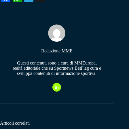
ce
ha
le
bo
ts
gr
ok
A
a
pp
m
Redazione MME
Questi contenuti sono a cura di MMEuropa,
realtà editoriale che su Sportnews.BetFlag cura e
sviluppa contenuti di informazione sportiva.
Articoli correlati