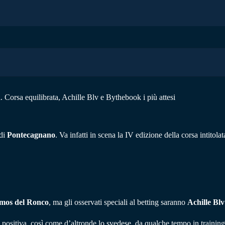
. Corsa equilibrata, Achille Blv e Bythebook i più attesi
di
Pontecagnano
. Va infatti in scena la IV edizione della corsa intit
mos del Ronco
, ma gli osservati speciali al betting saranno
Achille Blv
 positiva, così come d’altronde lo svedese, da qualche tempo in trainin