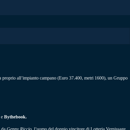
olata proprio all’impianto campano (Euro 37.400, metri 1600), un Gruppo
e
Bythebook.
g da
Genny Riccio,
l’uomo del doppio vincitore di Lotteria Vernissage