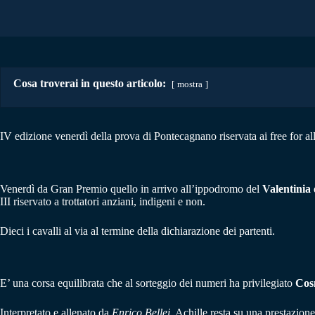
Cosa troverai in questo articolo:
mostra
IV edizione venerdì della prova di Pontecagnano riservata ai free for all
Venerdì da Gran Premio quello in arrivo all’ippodromo del
Valentinia
III riservato a trottatori anziani, indigeni e non.
Dieci i cavalli al via al termine della dichiarazione dei partenti.
E’ una corsa equilibrata che al sorteggio dei numeri ha privilegiato
Cos
Interpretato e allenato da
Enrico Bellei,
Achille resta su una prestazione