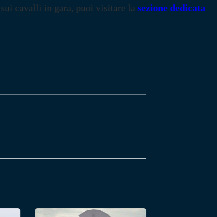
 sui cavalli in gara, puoi visitare la
sezione dedicata