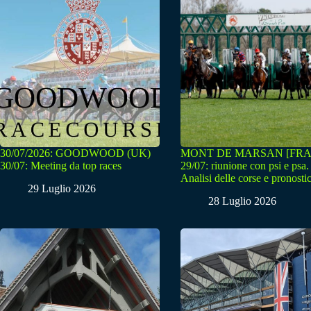
30/07/2026: GOODWOOD (UK)
MONT DE MARSAN [FRA
30/07: Meeting da top races
29/07: riunione con psi e psa.
Analisi delle corse e pronostic
29 Luglio 2026
28 Luglio 2026