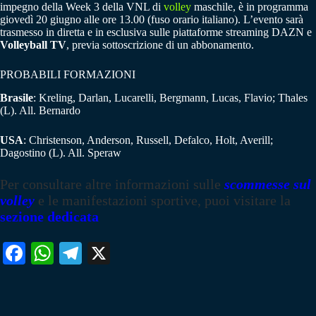
impegno della Week 3 della VNL di
volley
maschile, è in programma
giovedì 20 giugno alle ore 13.00 (fuso orario italiano). L’evento sarà
trasmesso in diretta e in esclusiva sulle piattaforme streaming DAZN e
Volleyball TV
, previa sottoscrizione di un abbonamento.
PROBABILI FORMAZIONI
Brasile
: Kreling, Darlan, Lucarelli, Bergmann, Lucas, Flavio; Thales
(L). All. Bernardo
USA
: Christenson, Anderson, Russell, Defalco, Holt, Averill;
Dagostino (L). All. Speraw
Per consultare altre informazioni sulle
scommesse sul
volley
e le manifestazioni sportive, puoi visitare la
sezione dedicata
Fa
W
Te
X
ce
ha
le
bo
ts
gr