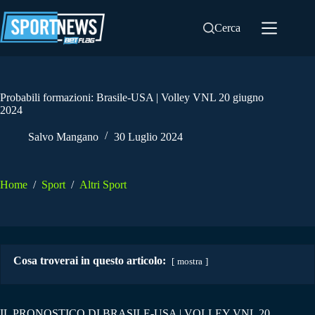
Salta
al
Cerca
contenuto
Probabili formazioni: Brasile-USA | Volley VNL 20 giugno
2024
Salvo Mangano
30 Luglio 2024
Home
/
Sport
/
Altri Sport
Cosa troverai in questo articolo:
mostra
IL PRONOSTICO DI BRASILE-USA | VOLLEY VNL 20