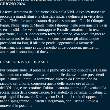
GIUGNO 2024
La terza settimana dell’edizione 2024 della
VNL di volley maschile
procede a grandi ritmi e la classifica inizia a delinearsi in vista delle
Final Eight
, che anticiperanno di poche settimane i Giochi Olimpici di
Parigi. Nella tappa di Manila, nelle Filippine, nelle prossime ore va in
scena la sfida che vede contrapposte
Brasile
, attualmente in terza
posizione, e
USA
, dodicesima forza del torneo, con nove lunghezze
che separano le due nazionali. Se consideriamo gli ultimi cinque
precedenti tra loro, il bilancio pende leggermente a favore dei
brasiliani, che hanno avuto la meglio in tre occasioni, mentre gli
americani si sono imposti due volte.
COME ARRIVA IL BRASILE
Pur conquistando 19 punti nelle prime otto partite disputate, il Brasile
ha tenuto un rendimento discontinuo nelle due settimane precedenti a
quella attuale. Infatti, la formazione allenata da Bernardinho ha
raccolto sei vittorie, compresa quella delle scorse ore ai danni
dell’Olanda, e tre sconfitte, l’ultima maturata contro la Slovenia nella
scorsa tappa della competizione. Nel sestetto di partenza, in cabina di
regia agirà il brianzolo Kreling, con Darlan nel ruolo di opposto. In
banda spingeranno Lucarelli e Bergmann, con Lucas e Flavio a
muoversi in posto tre.