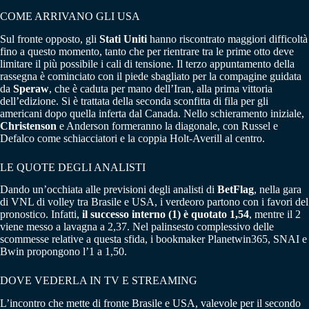
COME ARRIVANO GLI USA
Sul fronte opposto, gli
Stati Uniti
hanno riscontrato maggiori difficoltà
fino a questo momento, tanto che per rientrare tra le prime otto deve
limitare il più possibile i cali di tensione. Il terzo appuntamento della
rassegna è cominciato con il piede sbagliato per la compagine guidata
da
Speraw
, che è caduta per mano dell’Iran, alla prima vittoria
dell’edizione. Si è trattata della seconda sconfitta di fila per gli
americani dopo quella inferta dal Canada. Nello schieramento iniziale,
Christenson
e Anderson formeranno la diagonale, con Russel e
Defalco come schiacciatori e la coppia Holt-Averill al centro.
LE QUOTE DEGLI ANALISTI
Dando un’occhiata alle previsioni degli analisti di
BetFlag
, nella gara
di VNL di volley tra Brasile e USA, i verdeoro partono con i favori del
pronostico. Infatti,
il successo interno (1) è quotato 1,54
, mentre il 2
viene messo a lavagna a 2,37. Nel palinsesto complessivo delle
scommesse relative a questa sfida, i bookmaker Planetwin365, SNAI e
Bwin propongono l’1 a 1,50.
DOVE VEDERLA IN TV E STREAMING
L’incontro che mette di fronte Brasile e USA, valevole per il secondo