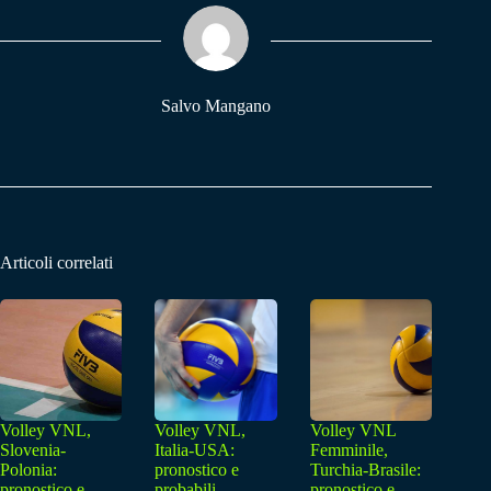
ok
A
a
pp
m
Salvo Mangano
Articoli correlati
Volley VNL,
Volley VNL,
Volley VNL
Slovenia-
Italia-USA:
Femminile,
Polonia:
pronostico e
Turchia-Brasile:
pronostico e
probabili
pronostico e