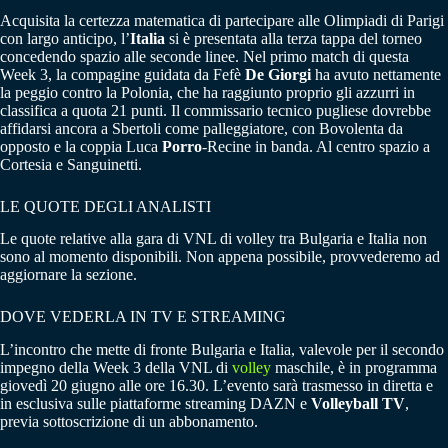
Acquisita la certezza matematica di partecipare alle Olimpiadi di Parigi
con largo anticipo, l’
Italia
si è presentata alla terza tappa del torneo
concedendo spazio alle seconde linee. Nel primo match di questa
Week 3, la compagine guidata da Fefè
De Giorgi
ha avuto nettamente
la peggio contro la Polonia, che ha raggiunto proprio gli azzurri in
classifica a quota 21 punti. Il commissario tecnico pugliese dovrebbe
affidarsi ancora a Sbertoli come palleggiatore, con Bovolenta da
opposto e la coppia Luca
Porro
-Recine in banda. Al centro spazio a
Cortesia e Sanguinetti.
LE QUOTE DEGLI ANALISTI
Le quote relative alla gara di VNL di volley tra Bulgaria e Italia non
sono al momento disponibili. Non appena possibile, provvederemo ad
aggiornare la sezione.
DOVE VEDERLA IN TV E STREAMING
L’incontro che mette di fronte Bulgaria e Italia, valevole per il secondo
impegno della Week 3 della VNL di
volley
maschile, è in programma
giovedì 20 giugno alle ore 16.30. L’evento sarà trasmesso in diretta e
in esclusiva sulle piattaforme streaming DAZN e
Volleyball TV
,
previa sottoscrizione di un abbonamento.