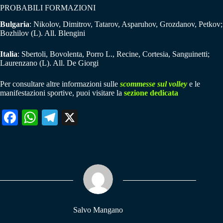
PROBABILI FORMAZIONI
Bulgaria
: Nikolov, Dimitrov, Tatarov, Asparuhov, Grozdanov, Petkov;
Bozhilov (L). All. Blengini
Italia
: Sbertoli, Bovolenta, Porro L., Recine, Cortesia, Sanguinetti;
Laurenzano (L). All. De Giorgi
Per consultare altre informazioni sulle
scommesse sul volley
e le
manifestazioni sportive, puoi visitare la
sezione dedicata
Fa
W
Te
X
ce
ha
le
bo
ts
gr
ok
A
a
pp
m
Salvo Mangano