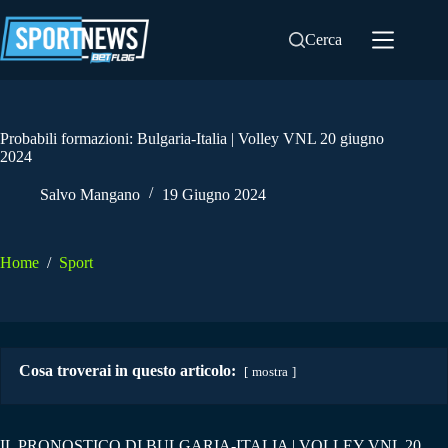
Salta
al
Cerca
contenuto
Probabili formazioni: Bulgaria-Italia | Volley VNL 20 giugno
2024
Salvo Mangano
19 Giugno 2024
Home
/
Sport
Cosa troverai in questo articolo:
mostra
IL PRONOSTICO DI BULGARIA-ITALIA | VOLLEY VNL 20