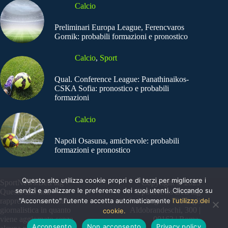
Calcio
Preliminari Europa League, Ferencvaros
Gornik: probabili formazioni e pronostico
Calcio
,
Sport
Qual. Conference League: Panathinaikos-
CSKA Sofia: pronostico e probabili
formazioni
Calcio
Napoli Osasuna, amichevole: probabili
formazioni e pronostico
Questo sito utilizza cookie propri e di terzi per migliorare i
SportNews.BetFlag -
Copyright © 2025
servizi e analizzare le preferenze dei suoi utenti. Cliccando su
Questo sito non
SportNews BetFlag
"Acconsento" l'utente accetta automaticamente
l'utilizzo dei
rappresenta una testata
Sede Legale: Via degli
giornalistica in quanto
Aldobrandeschi, 300 |
cookie.
viene aggiornato senza
00163 | Roma
Acconsento
Non acconsento
Privacy policy