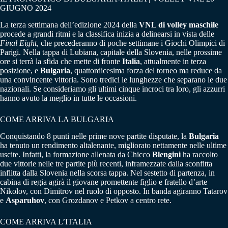
GIUGNO 2024
La terza settimana dell’edizione 2024 della
VNL di volley maschile
procede a grandi ritmi e la classifica inizia a delinearsi in vista delle
Final Eight
, che precederanno di poche settimane i Giochi Olimpici di
Parigi. Nella tappa di Lubiana, capitale della Slovenia, nelle prossime
ore si terrà la sfida che mette di fronte
Italia
, attualmente in terza
posizione, e
Bulgaria
, quattordicesima forza del torneo ma reduce da
una convincente vittoria. Sono tredici le lunghezze che separano le due
nazionali. Se consideriamo gli ultimi cinque incroci tra loro, gli azzurri
hanno avuto la meglio in tutte le occasioni.
COME ARRIVA LA BULGARIA
Conquistando 8 punti nelle prime nove partite disputate, la
Bulgaria
ha tenuto un rendimento altalenante, migliorato nettamente nelle ultime
uscite. Infatti, la formazione allenata da Chicco
Blengini
ha raccolto
due vittorie nelle tre partite più recenti, inframezzate dalla sconfitta
inflitta dalla Slovenia nella scorsa tappa. Nel sestetto di partenza, in
cabina di regia agirà il giovane promettente figlio e fratello d’arte
Nikolov, con Dimitrov nel ruolo di opposto. In banda agiranno Tatarov
e
Asparuhov
, con Grozdanov e Petkov a centro rete.
COME ARRIVA L’ITALIA