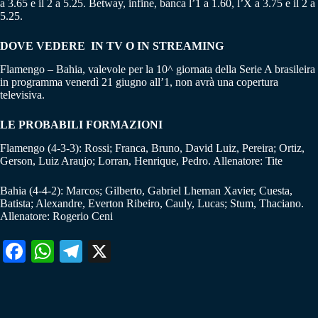
a 3.65 e il 2 a 5.25. Betway, infine, banca l’1 a 1.60, l’X a 3.75 e il 2 a
5.25.
DOVE VEDERE IN TV O IN STREAMING
Flamengo – Bahia, valevole per la 10^ giornata della Serie A brasileira
in programma venerdì 21 giugno all’1, non avrà una copertura
televisiva.
LE PROBABILI FORMAZIONI
Flamengo (4-3-3): Rossi; Franca, Bruno, David Luiz, Pereira; Ortiz,
Gerson, Luiz Araujo; Lorran, Henrique, Pedro. Allenatore: Tite
Bahia (4-4-2): Marcos; Gilberto, Gabriel Lheman Xavier, Cuesta,
Batista; Alexandre, Everton Ribeiro, Cauly, Lucas; Stum, Thaciano.
Allenatore: Rogerio Ceni
Fa
W
Te
X
ce
ha
le
bo
ts
gr