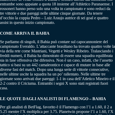
entrambe sono appaiate a quota 18 insieme all’Athletico Paranaense. I
rossoneri hanno perso solo una volta in campionato e sono reduci da
tre vittorie e due pareggi nelle ultime cinque giornate. Da tenere
d’occhio la coppia Pedro – Luiz Araujo autrice di sei goal e quattro
assist in questo inizio campionato.
COME ARRIVA IL BAHIA
Se parliamo di singoli, il Bahia può contare sul capocannoniere del
campionato Everaldo. L’attaccante brasiliano ha trovato quattro volte la
via della rete come Mastriani, Vegetti e Wesley Ribeiro. Tralasciando i
freddi numeri, il Bahia ha dimostrato di essere una squadra equilibrata
sia in fase offensiva che difensiva. Non è un caso, infatti, che l’assetto
tattico si basi su un 442 camaleontico e capace di mutare in base alle
diverse fasi del match. Dopo una lunga serie di vittorie consecutive,
nelle ultime uscite la squadra ha un po’ rallentato. Nelle ultime tre
giornate sono arrivati due pareggi: 1-1 in casa dell’Atletico Mineiro e il
2-2 contro il Criciuma. Entrambi i segni X sono stati registrati fuori
casa.
LE QUOTE DAGLI ANALISTI DI FLAMENGO – BAHIA
Per gli analisti di BetFlag, favorito è il Flamengo con l’1 a 1.60, il 2 a
5.25 mentre l’X moltiplica per 3.75. Planetwin propone l’1 a 1.60, l’X