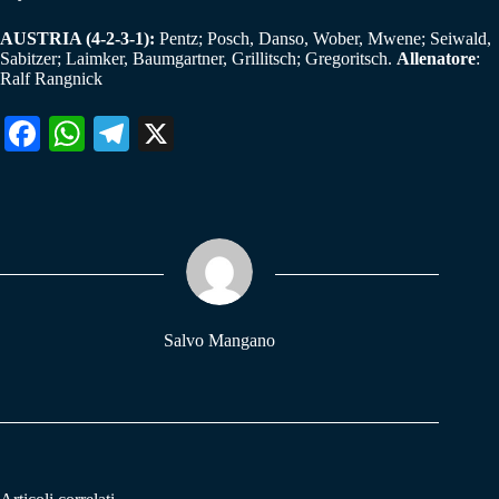
AUSTRIA (4-2-3-1):
Pentz; Posch, Danso, Wober, Mwene; Seiwald,
Sabitzer; Laimker, Baumgartner, Grillitsch; Gregoritsch.
Allenatore
:
Ralf Rangnick
Fa
W
Te
X
ce
ha
le
bo
ts
gr
ok
A
a
pp
m
Salvo Mangano