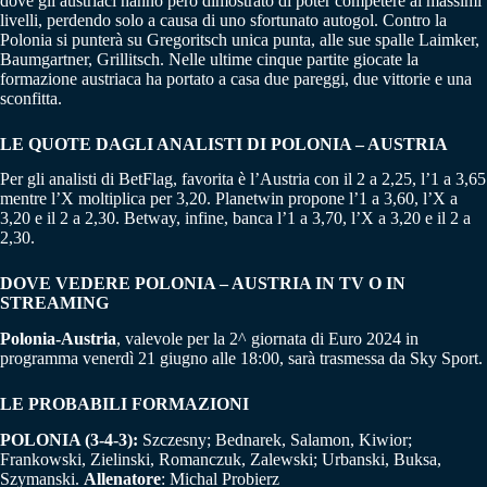
dove gli austriaci hanno però dimostrato di poter competere ai massimi
livelli, perdendo solo a causa di uno sfortunato autogol. Contro la
Polonia si punterà su Gregoritsch unica punta, alle sue spalle Laimker,
Baumgartner, Grillitsch. Nelle ultime cinque partite giocate la
formazione austriaca ha portato a casa due pareggi, due vittorie e una
sconfitta.
LE QUOTE DAGLI ANALISTI DI POLONIA – AUSTRIA
Per gli analisti di BetFlag, favorita è l’Austria con il 2 a 2,25, l’1 a 3,65
mentre l’X moltiplica per 3,20. Planetwin propone l’1 a 3,60, l’X a
3,20 e il 2 a 2,30. Betway, infine, banca l’1 a 3,70, l’X a 3,20 e il 2 a
2,30.
DOVE VEDERE POLONIA – AUSTRIA IN TV O IN
STREAMING
Polonia-Austria
, valevole per la 2^ giornata di Euro 2024 in
programma venerdì 21 giugno alle 18:00, sarà trasmessa da Sky Sport.
LE PROBABILI FORMAZIONI
POLONIA (3-4-3):
Szczesny; Bednarek, Salamon, Kiwior;
Frankowski, Zielinski, Romanczuk, Zalewski; Urbanski, Buksa,
Szymanski.
Allenatore
: Michal Probierz