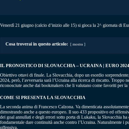
Venerdì 21 giugno (calcio d’inizio alle 15) si gioca la 2^ giornata di Eu
Cosa troverai in questo articolo:
mostra
IL PRONOSTICO DI SLOVACCHIA – UCRAINA | EURO 2024 –
Obiettivo ottavi di finale. La Slovacchia, dopo un esordio sorprendente, 
2024, però, l’avversaria sarà l’Ucraina alla ricerca di riscatto. Troppo n
riconosciute anche dai bookmakers che li valutano come favoriti per la 
COME SI PRESENTA LA SLOVACCHIA
La seconda anima di Francesco Calzona. Va dimenticata assolutamente la p
dimostrando anche a questo europeo. Il suo 433 propositivo ed offensivo
dei goal annullati e degli errori sotto porta di Lukaku, la Slovacchia ha 
fondamentale dare continuità anche contro l’Ucraina. Naturalmente i punt
offensiva.