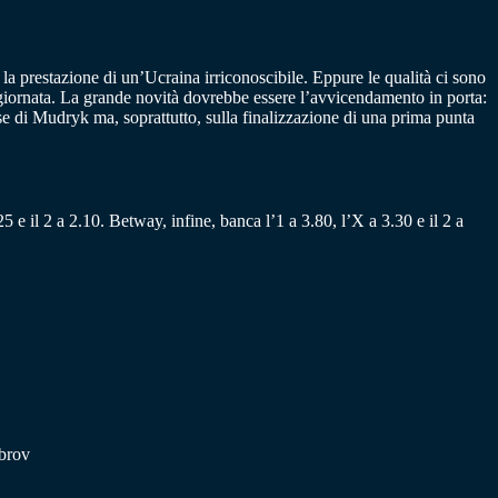
a prestazione di un’Ucraina irriconoscibile. Eppure le qualità ci sono
a giornata. La grande novità dovrebbe essere l’avvicendamento in porta:
sse di Mudryk ma, soprattutto, sulla finalizzazione di una prima punta
5 e il 2 a 2.10. Betway, infine, banca l’1 a 3.80, l’X a 3.30 e il 2 a
brov