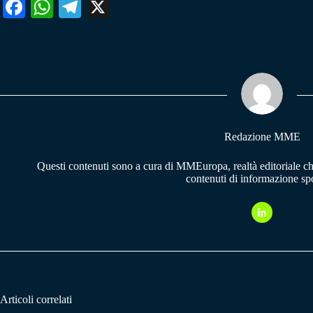
Fa
W
Te
X
ce
ha
le
bo
ts
gr
ok
A
a
pp
m
Redazione MME
Questi contenuti sono a cura di MMEuropa, realtà editoriale c
contenuti di informazione spo
Articoli correlati