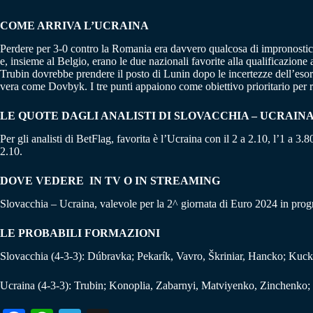
COME ARRIVA L’UCRAINA
Perdere per 3-0 contro la Romania era davvero qualcosa di impronosticab
e, insieme al Belgio, erano le due nazionali favorite alla qualificazion
Trubin dovrebbe prendere il posto di Lunin dopo le incertezze dell’esord
vera come Dovbyk. I tre punti appaiono come obiettivo prioritario per ri
LE QUOTE DAGLI ANALISTI DI SLOVACCHIA – UCRAIN
Per gli analisti di BetFlag, favorita è l’Ucraina con il 2 a 2.10, l’1 a 3
2.10.
DOVE VEDERE IN TV O IN STREAMING
Slovacchia – Ucraina, valevole per la 2^ giornata di Euro 2024 in pro
LE PROBABILI FORMAZIONI
Slovacchia (4-3-3): Dúbravka; Pekarík, Vavro, Škriniar, Hancko; Kuck
Ucraina (4-3-3): Trubin; Konoplia, Zabarnyi, Matviyenko, Zinchenk