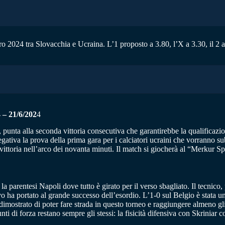
ro 2024 tra Slovacchia e Ucraina. L’1 proposto a 3.80, l’X a 3.30, il 2 a
 21/6/202
4
punta alla seconda vittoria consecutiva che garantirebbe la qualificazion
egativa la prova della prima gara per i calciatori ucraini che vorranno su
vittoria nell’arco dei novanta minuti. Il match si giocherà al “Merkur S
arentesi Napoli dove tutto è girato per il verso sbagliato. Il tecnico, 
 ha portato al grande successo dell’esordio. L’1-0 sul Belgio è stata u
dimostrato di poter fare strada in questo torneo e raggiungere almeno gli 
i di forza restano sempre gli stessi: la fisicità difensiva con Skriniar