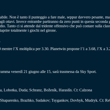
ile. Non è tanto il punteggio a fare male, seppur davvero pesante, ma l
e agli ottavi. Invece entrambe partiranno da zero punti in questa second
io. Tanto ci si attende dal tridente offensivo che può contare sulla cla
aprire totalmente i giochi nel girone.
A
.80 mentre l’X moltiplica per 3.30. Planetwin propone l’1 a 3.68, l’X a 3.2
gramma venerdì 21 giugno alle 15, sarà trasmessa da Sky Sport.
a, Lobotka, Duda; Schranz, Boženík, Haraslín. Ct: Calzona
o; Shaparenko, Brazhko, Sudakov; Tsygankov, Dovbyk, Mudryk. Ct: Re