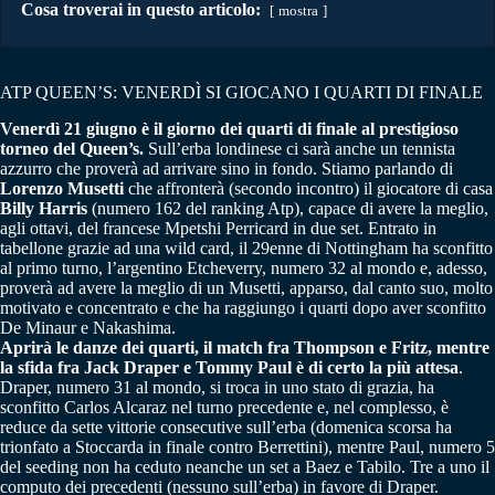
Cosa troverai in questo articolo:
mostra
ATP QUEEN’S: VENERDÌ SI GIOCANO I QUARTI DI FINALE
Venerdì 21 giugno è il giorno dei quarti di finale al prestigioso
torneo del Queen’s.
Sull’erba londinese ci sarà anche un tennista
azzurro che proverà ad arrivare sino in fondo. Stiamo parlando di
Lorenzo Musetti
che affronterà (secondo incontro) il giocatore di casa
Billy Harris
(numero 162 del ranking Atp), capace di avere la meglio,
agli ottavi, del francese Mpetshi Perricard in due set. Entrato in
tabellone grazie ad una wild card, il 29enne di Nottingham ha sconfitto
al primo turno, l’argentino Etcheverry, numero 32 al mondo e, adesso,
proverà ad avere la meglio di un Musetti, apparso, dal canto suo, molto
motivato e concentrato e che ha raggiungo i quarti dopo aver sconfitto
De Minaur e Nakashima.
Aprirà le danze dei quarti, il match fra Thompson e Fritz, mentre
la sfida fra Jack Draper e Tommy Paul è di certo la più attesa
.
Draper, numero 31 al mondo, si troca in uno stato di grazia, ha
sconfitto Carlos Alcaraz nel turno precedente e, nel complesso, è
reduce da sette vittorie consecutive sull’erba (domenica scorsa ha
trionfato a Stoccarda in finale contro Berrettini), mentre Paul, numero 5
del seeding non ha ceduto neanche un set a Baez e Tabilo. Tre a uno il
computo dei precedenti (nessuno sull’erba) in favore di Draper.