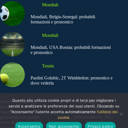
Mondiali
Mondiali, Belgio-Senegal: probabili
formazioni e pronostico
Mondiali
Mondiali, USA Bosnia: probabili formazioni
e pronostico
Tennis
Paolini Golubic, 2T Wimbledon: pronostico e
dove vederla
Questo sito utilizza cookie propri e di terzi per migliorare i
SportNews.BetFlag -
Copyright © 2025
servizi e analizzare le preferenze dei suoi utenti. Cliccando su
Questo sito non
SportNews BetFlag
rappresenta una testata
"Acconsento" l'utente accetta automaticamente
Sede Legale: Via degli
l'utilizzo dei
giornalistica in quanto
Aldobrandeschi, 300 |
cookie.
viene aggiornato senza
00163 | Roma
Acconsento
Non acconsento
Privacy policy
alcuna periodicità