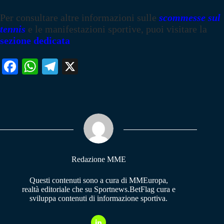
Per consultare altre informazioni sulle
scommesse sul
tennis
e le manifestazioni sportive, puoi visitare la
sezione dedicata
Fa
W
Te
X
ce
ha
le
bo
ts
gr
ok
A
a
pp
m
Redazione MME
Questi contenuti sono a cura di MMEuropa,
realtà editoriale che su Sportnews.BetFlag cura e
sviluppa contenuti di informazione sportiva.