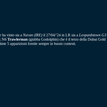
 ha vinto sia a
Navan (IRE)
il 27/04/’24 in LR sia a
Leopardstown G3
o; N6
Trawlerman
(giubba Godolphin) che è il terzo della Dubai Gold
time 5 apparizioni fornite sempre in buoni contesti.