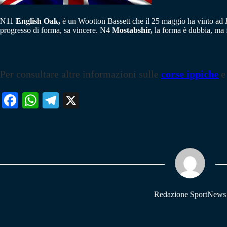
N11
English Oak,
è un Wootton Bassett che il 25 maggio ha vinto ad
progresso di forma, sa vincere. N4
Mostabshir,
la forma è dubbia, ma f
Per consultare altre informazioni sulle
corse ippiche
e
Fa
W
Te
X
ce
ha
le
bo
ts
gr
ok
A
a
pp
m
Redazione SportNews