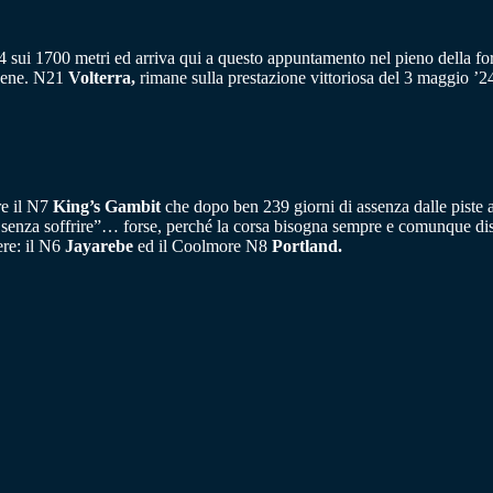
4 sui 1700 metri ed arriva qui a questo appuntamento nel pieno della 
 bene. N21
Volterra,
rimane sulla prestazione vittoriosa del 3 maggio ’2
re il N7
King’s Gambit
che dopo ben 239 giorni di assenza dalle piste 
zato senza soffrire”… forse, perché la corsa bisogna sempre e comunque d
ere: il N6
Jayarebe
ed il Coolmore N8
Portland.