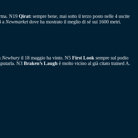
forma. N19
Qirat:
sempre bene, mai sotto il terzo posto nelle 4 uscite
4 a
Newmarket
dove ha mostrato il meglio di sé sui 1600 metri.
a
Newbury
il 18 maggio ha vinto. N5
First Look
sempre sul podio
isputarla. N3
Braken’s Laugh
è molto vicino al già citato trained A.