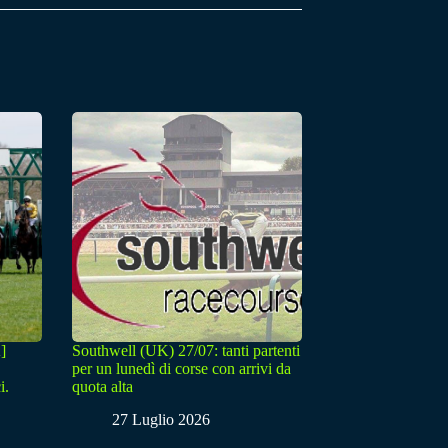
]
Southwell (UK) 27/07: tanti partenti
per un lunedì di corse con arrivi da
i.
quota alta
27 Luglio 2026