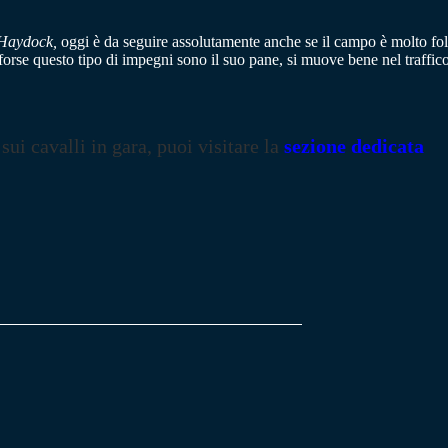
Haydock,
oggi è da seguire assolutamente anche se il campo è molto fo
orse questo tipo di impegni sono il suo pane, si muove bene nel traffico
 sui cavalli in gara, puoi visitare la
sezione dedicata