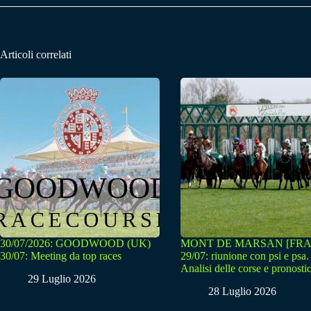
Articoli correlati
30/07/2026: GOODWOOD (UK)
MONT DE MARSAN [FRA
30/07: Meeting da top races
29/07: riunione con psi e psa.
Analisi delle corse e pronostic
29 Luglio 2026
28 Luglio 2026