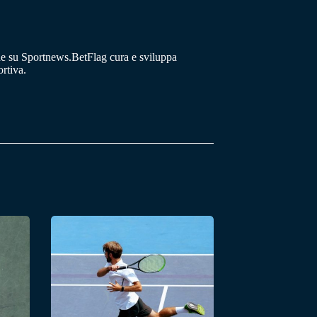
he su Sportnews.BetFlag cura e sviluppa
rtiva.