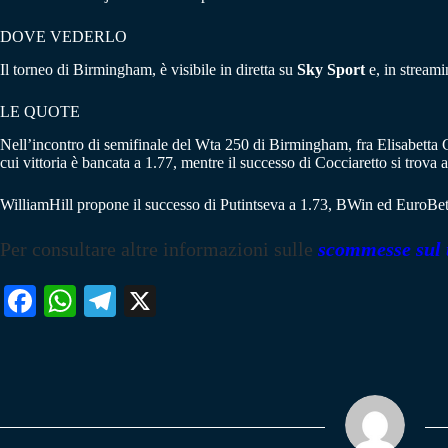
DOVE VEDERLO
Il torneo di Birmingham, è visibile in diretta su
Sky Sport
e, in stream
LE QUOTE
Nell’incontro di semifinale del Wta 250 di Birmingham, fra Elisabetta 
cui vittoria è bancata a 1.77, mentre il successo di Cocciaretto si trova a
WilliamHill propone il successo di Putintseva a 1.73, BWin ed EuroBet
Per consultare altre informazioni sulle
scommesse sul 
Fa
W
Te
X
ce
ha
le
bo
ts
gr
ok
A
a
pp
m