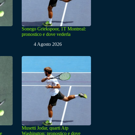
Sonego Griekspoor, 1T Montreal:
pronostico e dove vederla
4 Agosto 2026
Musetti Jodar, quarti Atp
ve
Washington: pronostico e dove