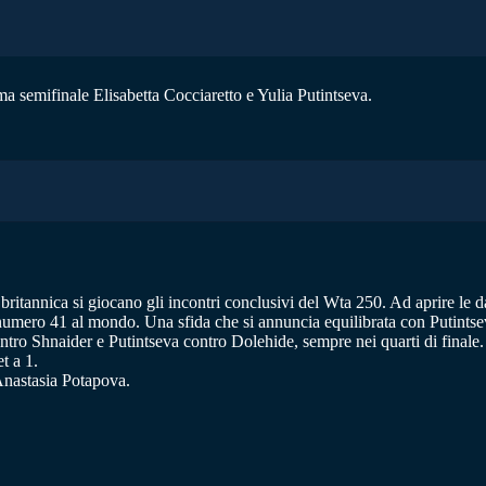
a semifinale Elisabetta Cocciaretto e Yulia Putintseva.
britannica si giocano gli incontri conclusivi del Wta 250. Ad aprire le d
, numero 41 al mondo. Una sfida che si annuncia equilibrata con Putints
ntro Shnaider e Putintseva contro Dolehide, sempre nei quarti di finale.
t a 1.
Anastasia Potapova.