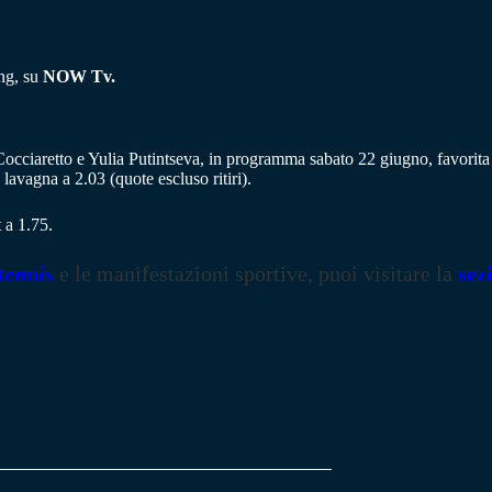
ing, su
NOW Tv.
Cocciaretto e Yulia Putintseva, in programma sabato 22 giugno, favorit
 lavagna a 2.03 (quote escluso ritiri).
 a 1.75.
tennis
e le manifestazioni sportive, puoi visitare la
sez