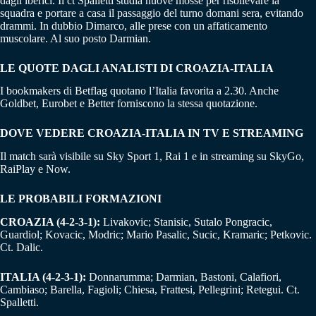
dagli iberici. Il ct Spalletti studia nuove mosse per risollevare la
squadra e portare a casa il passaggio del turno domani sera, evitando
drammi. In dubbio Dimarco, alle prese con un affaticamento
muscolare. Al suo posto Darmian.
LE QUOTE DAGLI ANALISTI DI CROAZIA-ITALIA
I bookmakers di Betflag quotano l’Italia favorita a 2.30. Anche
Goldbet, Eurobet e Better forniscono la stessa quotazione.
DOVE VEDERE
CROAZIA-ITALIA
IN TV E STREAMING
Il match sarà visibile su Sky Sport 1, Rai 1 e in streaming su SkyGo,
RaiPlay e Now.
LE PROBABILI FORMAZIONI
CROAZIA (4-2-3-1):
Livakovic; Stanisic, Sutalo Pongracic,
Guardiol; Kovacic, Modric; Mario Pasalic, Sucic, Kramaric; Petkovic.
Ct. Dalic.
ITALIA (4-2-3-1):
Donnarumma; Darmian, Bastoni, Calafiori,
Cambiaso; Barella, Fagioli; Chiesa, Frattesi, Pellegrini; Retegui. Ct.
Spalletti.