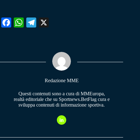
Fa
W
Te
X
ce
ha
le
bo
ts
gr
ok
A
a
pp
m
Redazione MME
Questi contenuti sono a cura di MMEuropa,
realtà editoriale che su Sportnews.BetFlag cura e
sviluppa contenuti di informazione sportiva.