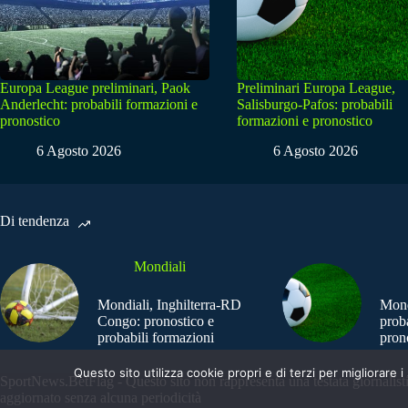
Europa League preliminari, Paok
Preliminari Europa League,
Anderlecht: probabili formazioni e
Salisburgo-Pafos: probabili
pronostico
formazioni e pronostico
6 Agosto 2026
6 Agosto 2026
Di tendenza
Mondiali
Mondiali, Inghilterra-RD
Mond
Congo: pronostico e
prob
probabili formazioni
pron
Questo sito utilizza cookie propri e di terzi per migliorar
SportNews.BetFlag - Questo sito non rappresenta una testata giornalist
aggiornato senza alcuna periodicità