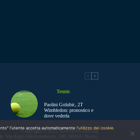
Tennis
Paolini Golubic, 2T
Wimbledon: pronostico e
dove vederla
nsento" l'utente accetta automaticamente
l'utilizzo dei cookie.
Copyright © 2025 SportNews BetFlag
e: Via degli Aldobrandeschi, 300 | 00163 | Roma