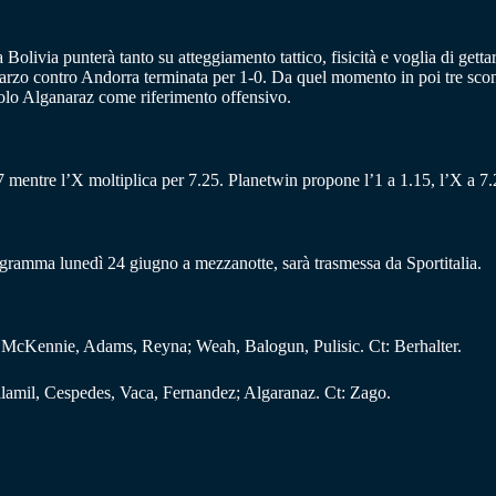
Bolivia punterà tanto su atteggiamento tattico, fisicità e voglia di gettar
arzo contro Andorra terminata per 1-0. Da quel momento in poi tre sconf
solo Alganaraz come riferimento offensivo.
17 mentre l’X moltiplica per 7.25. Planetwin propone l’1 a 1.15, l’X a 7.2
gramma lunedì 24 giugno a mezzanotte, sarà trasmessa da Sportitalia.
n; McKennie, Adams, Reyna; Weah, Balogun, Pulisic. Ct: Berhalter.
illamil, Cespedes, Vaca, Fernandez; Algaranaz. Ct: Zago.