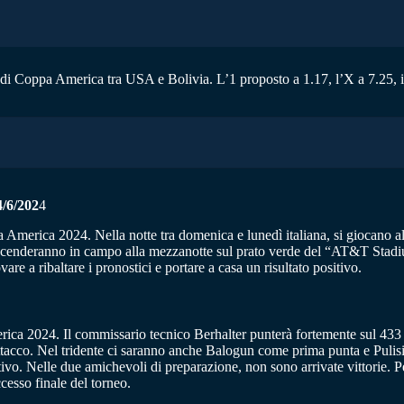
 di Coppa America tra USA e Bolivia. L’1 proposto a 1.17, l’X a 7.25, i
6/202
4
pa America 2024. Nella notte tra domenica e lunedì italiana, si giocano
cenderanno in campo alla mezzanotte sul prato verde del “AT&T Stadium”
e a ribaltare i pronostici e portare a casa un risultato positivo.
erica 2024. Il commissario tecnico Berhalter punterà fortemente sul 433
ttacco. Nel tridente ci saranno anche Balogun come prima punta e Pulisi
ativo. Nelle due amichevoli di preparazione, non sono arrivate vittorie.
cesso finale del torneo.