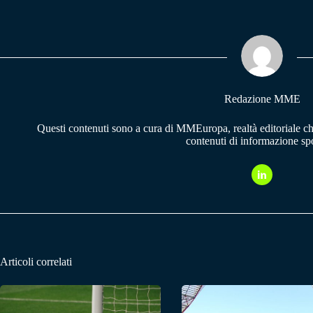
bo
ts
gr
ok
A
a
pp
m
Redazione MME
Questi contenuti sono a cura di MMEuropa, realtà editoriale c
contenuti di informazione spo
Articoli correlati