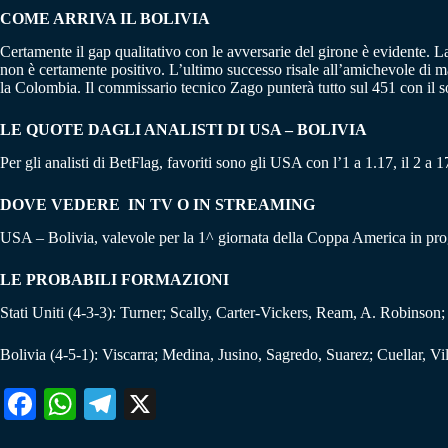
COME ARRIVA IL BOLIVIA
Certamente il gap qualitativo con le avversarie del girone è evidente. La 
non è certamente positivo. L’ultimo successo risale all’amichevole di m
la Colombia. Il commissario tecnico Zago punterà tutto sul 451 con il 
LE QUOTE DAGLI ANALISTI DI USA – BOLIVIA
Per gli analisti di BetFlag, favoriti sono gli USA con l’1 a 1.17, il 2 a 
DOVE VEDERE IN TV O IN STREAMING
USA – Bolivia, valevole per la 1^ giornata della Coppa America in pro
LE PROBABILI FORMAZIONI
Stati Uniti (4-3-3): Turner; Scally, Carter-Vickers, Ream, A. Robinso
Bolivia (4-5-1): Viscarra; Medina, Jusino, Sagredo, Suarez; Cuellar, V
Fa
W
Te
X
ce
ha
le