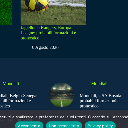
Jagiellonia Rangers, Europa
League: probabili formazioni e
pronostico
6 Agosto 2026
Mondiali
Mondiali
iali, Belgio-Senegal:
Mondiali, USA Bosnia:
abili formazioni e
probabili formazioni e
ostico
pronostico
e i servizi e analizzare le preferenze dei suoi utenti. Cliccando su "Acco
ica in quanto viene
Sede Legal
Acconsento
Non acconsento
Privacy policy