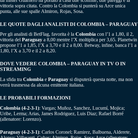
da mister Guarnero ha portato a casa due sconfitte, due pareggi e la
vittoria sopra citata. Contro la Colombia si punterà su Arce unica
punta, alle sue spalle Almiron, Rojas, Sosa.
LE QUOTE DAGLI ANALISTI DI COLOMBIA – PARAGUAY
Per gli analisti di BetFlag, favorita è la
Colombia
con l’1 a 1,80, il 2,
vittoria del
Paraguay
a 8,00 mentre l’X moltiplica per 3,65. Planetwin
propone l’1 a 1,85, l’X a 3,70 e il 2 a 8,00. Betway, infine, banca l’1 a
1,80, l’X a 3,70 e il 2 a 8,20.
DOVE VEDERE COLOMBIA – PARAGUAY IN TV O IN
STREAMING
La sfida tra
Colombia
e
Paraguay
si disputerà questa notte, ma non
verrà trasmessa da alcuna emittente italiana.
LE PROBABILI FORMAZIONI
Colombia (4-2-3-1)
: Vargas; Muñoz, Sanchez, Lucumí, Mojica;
Uribe, Lerma; Arias, James Rodriguez, Luis Diaz; Rafael Borré
(allenatore: Lorenzo).
Paraguay (4-2-3-1)
: Carlos Coronel; Ramirez, Balbuena, Alderete,
Alonso; Villasanti, Cubas; Almiron, Rojas, Sosa; Arce (allenatore: