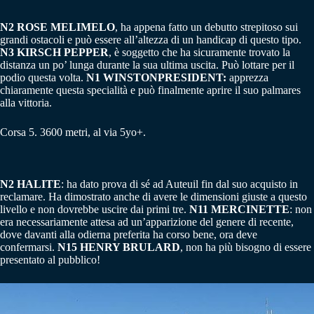
N2 ROSE MELIMELO
, ha appena fatto un debutto strepitoso sui
grandi ostacoli e può essere all’altezza di un handicap di questo tipo.
N3 KIRSCH PEPPER
, è soggetto che ha sicuramente trovato la
distanza un po’ lunga durante la sua ultima uscita. Può lottare per il
podio questa volta.
N1 WINSTONPRESIDENT:
apprezza
chiaramente questa specialità e può finalmente aprire il suo palmares
alla vittoria.
Corsa 5. 3600 metri, al via 5yo+.
N2 HALITE
: ha dato prova di sé ad Auteuil fin dal suo acquisto in
reclamare. Ha dimostrato anche di avere le dimensioni giuste a questo
livello e non dovrebbe uscire dai primi tre.
N11 MERCINETTE
: non
era necessariamente attesa ad un’apparizione del genere di recente,
dove davanti alla odierna preferita ha corso bene, ora deve
confermarsi.
N15 HENRY BRULARD
, non ha più bisogno di essere
presentato al pubblico!