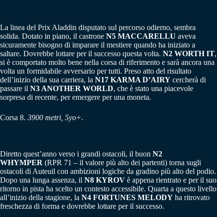
La linea del Prix Aladdin disputato sul percorso odierno, sembra
solida. Dotato in piano, il castrone
N5 MACCARELLU
aveva
sicuramente bisogno di imparare il mestiere quando ha iniziato a
saltare. Dovrebbe lottare per il successo questa volta.
N2 WORTH IT
,
si è comportato molto bene nella corsa di riferimento e sarà ancora una
volta un formidabile avversario per tutti. Preso atto del risultato
dell’inizio della sua carriera, la
N17 KARMA D’AIRY
cercherà di
passare il
N3 ANOTHER WORLD
, che è stato una piacevole
sorpresa di recente, per emergere per una moneta.
Corsa 8.
3900 metri, 5yo+.
Diretto quest’anno verso i grandi ostacoli, il buon
N2
WHYMPER
(RPR 71 – il valore più alto dei partenti) torna sugli
ostacoli di Auteuil con ambizioni logiche da gradino più alto del podio.
Dopo una lunga assenza, il
N8 KYROV
è appena rientrato e per il suo
ritorno in pista ha scelto un contesto accessibile. Quarta a questo livello
all’inizio della stagione, la
N4 FORTUNES MELODY
ha ritrovato
freschezza di forma e dovrebbe lottare per il successo.