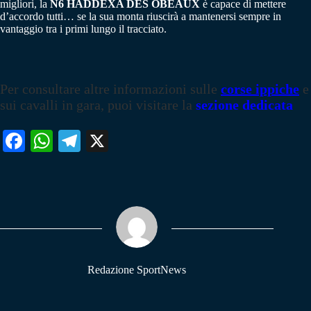
migliori, la
N6 HADDEXA DES OBEAUX
è capace di mettere
d’accordo tutti… se la sua monta riuscirà a mantenersi sempre in
vantaggio tra i primi lungo il tracciato.
Per consultare altre informazioni sulle
corse ippiche
e
sui cavalli in gara, puoi visitare la
sezione dedicata
Fa
W
Te
X
ce
ha
le
bo
ts
gr
ok
A
a
pp
m
Redazione SportNews