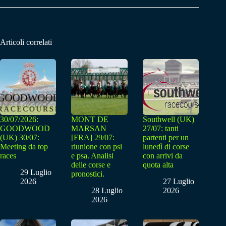
Articoli correlati
30/07/2026:
MONT DE
Southwell (UK)
GOODWOOD
MARSAN
27/07: tanti
(UK) 30/07:
[FRA] 29/07:
partenti per un
Meeting da top
riunione con psi
lunedì di corse
races
e psa. Analisi
con arrivi da
delle corse e
quota alta
29 Luglio
pronostici.
2026
27 Luglio
28 Luglio
2026
2026