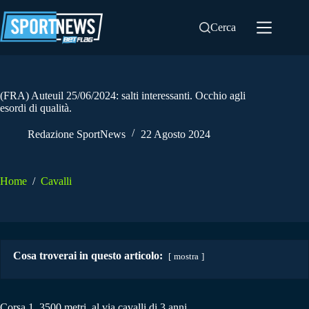
Salta
al
Cerca
contenuto
(FRA) Auteuil 25/06/2024: salti interessanti. Occhio agli
esordi di qualità.
Redazione SportNews
22 Agosto 2024
Home
/
Cavalli
Cosa troverai in questo articolo:
mostra
Corsa 1. 3500 metri, al via cavalli di 3 anni.