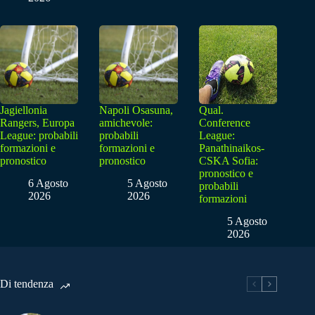
Jagiellonia
Napoli Osasuna,
Qual.
Rangers, Europa
amichevole:
Conference
League: probabili
probabili
League:
formazioni e
formazioni e
Panathinaikos-
pronostico
pronostico
CSKA Sofia:
pronostico e
6 Agosto
5 Agosto
probabili
2026
2026
formazioni
5 Agosto
2026
Di tendenza