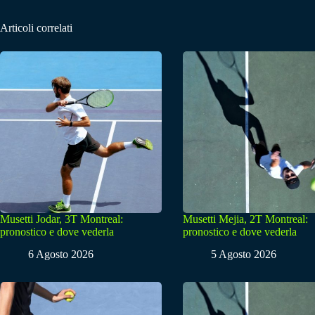
Articoli correlati
Musetti Jodar, 3T Montreal:
Musetti Mejia, 2T Montreal:
pronostico e dove vederla
pronostico e dove vederla
6 Agosto 2026
5 Agosto 2026