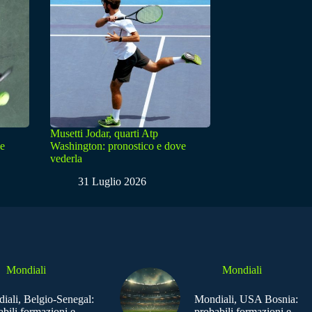
Musetti Jodar, quarti Atp
ve
Washington: pronostico e dove
vederla
31 Luglio 2026
Mondiali
Mondiali
iali, Belgio-Senegal:
Mondiali, USA Bosnia:
abili formazioni e
probabili formazioni e