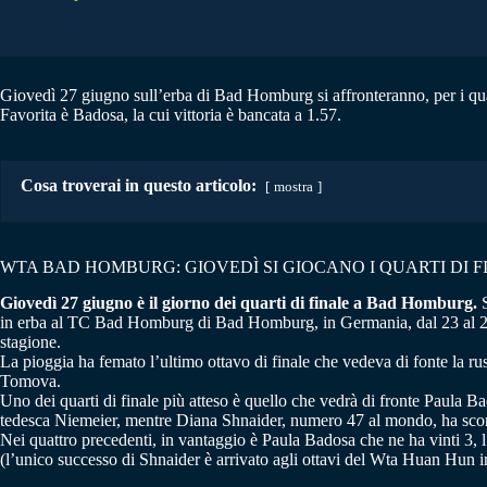
Giovedì 27 giugno sull’erba di Bad Homburg si affronteranno, per i qua
Favorita è Badosa, la cui vittoria è bancata a 1.57.
Cosa troverai in questo articolo:
mostra
WTA BAD HOMBURG: GIOVEDÌ SI GIOCANO I QUARTI DI F
Giovedì 27 giugno è il giorno dei quarti di finale a Bad Homburg.
S
in erba al TC Bad Homburg di Bad Homburg, in Germania, dal 23 al 29 g
stagione.
La pioggia ha femato l’ultimo ottavo di finale che vedeva di fonte la r
Tomova.
Uno dei quarti di finale più atteso è quello che vedrà di fronte Paula B
tedesca Niemeier, mentre Diana Shnaider, numero 47 al mondo, ha sconf
Nei quattro precedenti, in vantaggio è Paula Badosa che ne ha vinti 3, l
(l’unico successo di Shnaider è arrivato agli ottavi del Wta Huan Hun in