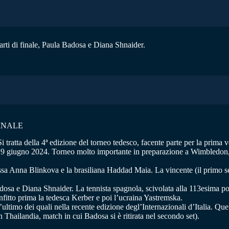
rti di finale, Paula Badosa e Diana Shnaider.
INALE
i tratta della 4ª edizione del torneo tedesco, facente parte per la pri
iugno 2024. Torneo molto importante in preparazione a Wimbledon, terzo
ussa Anna Blinkova e la brasiliana Haddad Maia. La vincente (il primo se
adosa e Diana Shnaider. La tennista spagnola, scivolata alla 113esima po
itto prima la tedesca Kerber e poi l’ucraina Yastremska.
’ultimo dei quali nella recente edizione degl’Internazionali d’Italia. Qu
 Thailandia, match in cui Badosa si è ritirata nel secondo set).