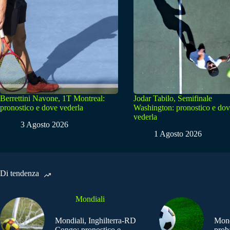
Berrettini Navone, 1T Montreal:
Jodar Tabilo, Semifinale
pronostico e dove vederla
Washington: pronostico e do
vederla
3 Agosto 2026
1 Agosto 2026
Di tendenza
Mondiali
Mondiali, Inghilterra-RD
Mond
Congo: pronostico e
prob