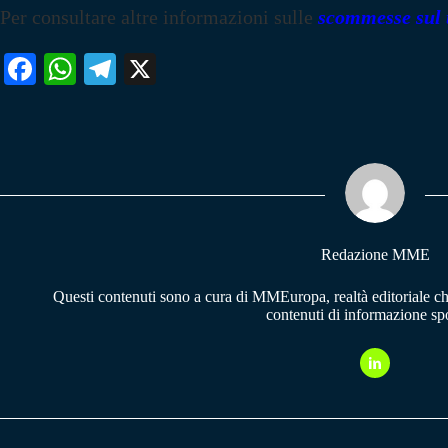
Per consultare altre informazioni sulle
scommesse sul 
Fa
W
Te
X
ce
ha
le
bo
ts
gr
ok
A
a
pp
m
Redazione MME
Questi contenuti sono a cura di MMEuropa, realtà editoriale c
contenuti di informazione spo