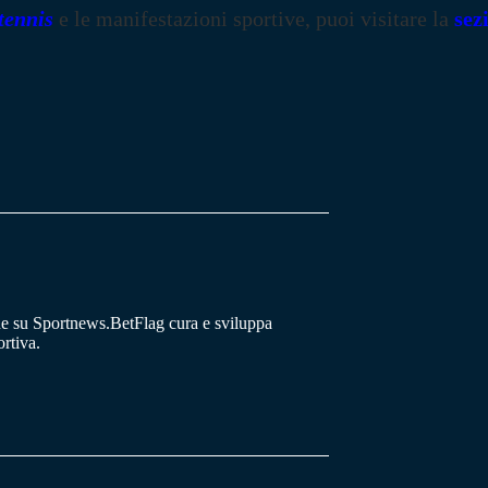
tennis
e le manifestazioni sportive, puoi visitare la
sez
he su Sportnews.BetFlag cura e sviluppa
rtiva.