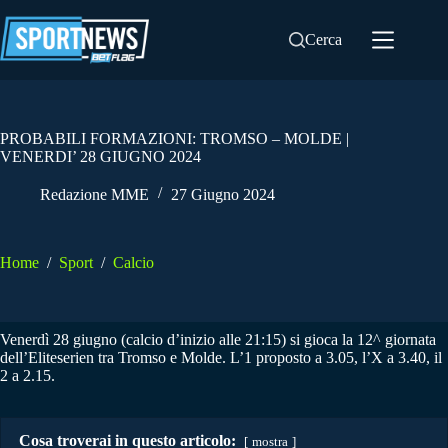
Salta
al
Cerca
contenuto
PROBABILI FORMAZIONI: TROMSO – MOLDE |
VENERDI’ 28 GIUGNO 2024
Redazione MME
27 Giugno 2024
Home
/
Sport
/
Calcio
Venerdì 28 giugno (calcio d’inizio alle 21:15) si gioca la 12^ giornata
dell’Eliteserien tra Tromso e Molde. L’1 proposto a 3.05, l’X a 3.40, il
2 a 2.15.
Cosa troverai in questo articolo:
mostra