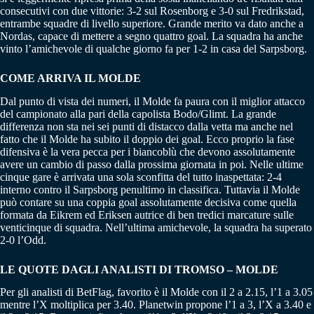
consecutivi con due vittorie: 3-2 sul Rosenborg e 3-0 sul Fredrikstad,
entrambe squadre di livello superiore. Grande merito va dato anche a
Nordas, capace di mettere a segno quattro goal. La squadra ha anche
vinto l’amichevole di qualche giorno fa per 1-2 in casa del Sarpsborg.
COME ARRIVA IL MOLDE
Dal punto di vista dei numeri, il Molde fa paura con il miglior attacco
del campionato alla pari della capolista Bodo/Glimt. La grande
differenza non sta nei sei punti di distacco dalla vetta ma anche nel
fatto che il Molde ha subito il doppio dei goal. Ecco proprio la fase
difensiva è la vera pecca per i biancoblù che devono assolutamente
avere un cambio di passo dalla prossima giornata in poi. Nelle ultime
cinque gare è arrivata una sola sconfitta del tutto inaspettata: 2-4
interno contro il Sarpsborg penultimo in classifica. Tuttavia il Molde
può contare su una coppia goal assolutamente decisiva come quella
formata da Eikrem ed Eriksen autrice di ben tredici marcature sulle
venticinque di squadra. Nell’ultima amichevole, la squadra ha superato
2-0 l’Odd.
LE QUOTE DAGLI ANALISTI DI TROMSO – MOLDE
Per gli analisti di BetFlag, favorito è il Molde con il 2 a 2.15, l’1 a 3.05
mentre l’X moltiplica per 3.40. Planetwin propone l’1 a 3, l’X a 3.40 e