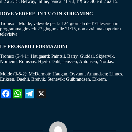
il 2 a 2.15. Betway, infine, banca l’1 a 3, l’X a 3.40 e il 2 a2.15.
DOVE VEDERE IN TV O IN STREAMING
Tromso – Molde, valevole per la 12^ giornata dell’Eliteserien in
programma giovedì 27 giugno alle 21:15, non avrà una copertura
televisiva.
LE PROBABILI FORMAZIONI
Tromso (5-4-1): Haugaard; Paintsil, Barry, Guddal, Skjaervik,
Norheim; Romsaas, Hjerto-Dahl, Jenssen, Antonsen; Nordas.
Molde (3-5-2): McDermott; Haugan, Oyvann, Amundsen; Linnes,
Eriksen, Daehli, Breivik, Stenevik; Gulbrandsen, Eikrem.
Fa
W
Te
X
ce
ha
le
bo
ts
gr
ok
A
a
pp
m