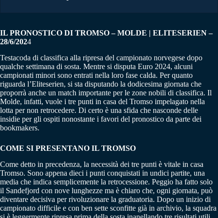
IL PRONOSTICO DI TROMSO – MOLDE | ELITESERIEN –
28/6/202
4
Testacoda di classifica alla ripresa del campionato norvegese dopo
qualche settimana di sosta. Mentre si disputa Euro 2024, alcuni
campionati minori sono entrati nella loro fase calda. Per quanto
riguarda l’Eliteserien, si sta disputando la dodicesima giornata che
proporrà anche un match importante per le zone nobili di classifica. Il
Molde, infatti, vuole i tre punti in casa del Tromso impelagato nella
lotta per non retrocedere. Di certo è una sfida che nasconde delle
insidie per gli ospiti nonostante i favori del pronostico da parte dei
bookmakers.
COME SI PRESENTANO IL TROMSO
Come detto in precedenza, la necessità dei tre punti è vitale in casa
Tromso. Sono appena dieci i punti conquistati in undici partite, una
media che indica semplicemente la retrocessione. Peggio ha fatto solo
il Sandefjord con nove lunghezze ma è chiaro che, ogni giornata, può
diventare decisiva per rivoluzionare la graduatoria. Dopo un inizio di
campionato difficile e con ben sette sconfitte già in archivio, la squadra
si è leggermente ripresa prima della sosta inanellando tre risultati utili