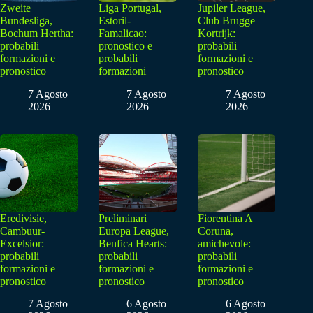
Zweite
Liga Portugal,
Jupiler League,
Bundesliga,
Estoril-
Club Brugge
Bochum Hertha:
Famalicao:
Kortrijk:
probabili
pronostico e
probabili
formazioni e
probabili
formazioni e
pronostico
formazioni
pronostico
7 Agosto
7 Agosto
7 Agosto
2026
2026
2026
Eredivisie,
Preliminari
Fiorentina A
Cambuur-
Europa League,
Coruna,
Excelsior:
Benfica Hearts:
amichevole:
probabili
probabili
probabili
formazioni e
formazioni e
formazioni e
pronostico
pronostico
pronostico
7 Agosto
6 Agosto
6 Agosto