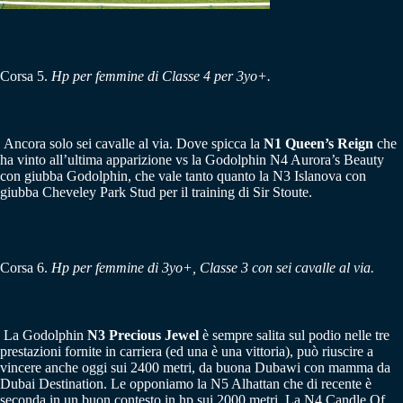
Corsa 5.
Hp per femmine di Classe 4 per 3yo+.
Ancora solo sei cavalle al via. Dove spicca la
N1 Queen’s Reign
che
ha vinto all’ultima apparizione vs la Godolphin N4 Aurora’s Beauty
con giubba Godolphin, che vale tanto quanto la N3 Islanova con
giubba Cheveley Park Stud per il training di Sir Stoute.
Corsa 6.
Hp per femmine di 3yo+, Classe 3 con sei cavalle al via.
La Godolphin
N3 Precious Jewel
è sempre salita sul podio nelle tre
prestazioni fornite in carriera (ed una è una vittoria), può riuscire a
vincere anche oggi sui 2400 metri, da buona Dubawi con mamma da
Dubai Destination. Le opponiamo la N5 Alhattan che di recente è
seconda in un buon contesto in hp sui 2000 metri. La N4 Candle Of