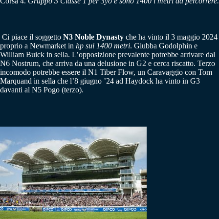
Corsa 4.
Gruppo 3 Classe 1 per 3yo e sono 1400 i metri da percorrere.
Ci piace il soggetto
N3 Noble Dynasty
che ha vinto il 3 maggio 2024
proprio a Newmarket in
hp sui 1400 metri
. Giubba Godolphin e
William Buick in sella. L’opposizione prevalente potrebbe arrivare dal
N6 Nostrum, che arriva da una delusione in G2 e cerca riscatto. Terzo
incomodo potrebbe essere il N1 Tiber Flow, un Caravaggio con Tom
Marquand in sella che l’8 giugno ’24 ad Haydock ha vinto in G3
davanti al N5 Pogo (terzo).