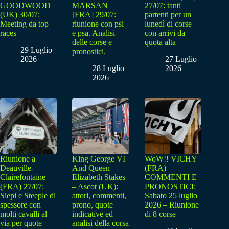
GOODWOOD
MARSAN
27/07: tanti
(UK) 30/07:
[FRA] 29/07:
partenti per un
Meeting da top
riunione con psi
lunedì di corse
races
e psa. Analisi
con arrivi da
delle corse e
quota alta
29 Luglio
pronostici.
2026
27 Luglio
28 Luglio
2026
2026
Riunione a
King George VI
WoW!! VICHY
Deauville-
And Queen
(FRA) –
Clairefontaine
Elizabeth Stakes
COMMENTI E
(FRA) 27/07:
– Ascot (UK):
PRONOSTICI:
Siepi e Steeple di
attori, commenti,
Sabato 25 luglio
spessore con
prono, quote
2026 – Riunione
molti cavalli al
indicative ed
di 8 corse
via per quote
analisi della corsa