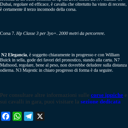
Dubai, regolare ed efficace, è cavalla che oltretutto ha vinto di recente,
è certamente il terzo incomodo della corsa.
Corsa 7.
Hp Classe 3 per 3yo+. 2000 metri da percorrere.
N2 Elegancia
, è soggetto chiaramente in progresso e con William
Buick in sella, gode dei favori del pronostico, stando alla carta. N7
Mafnood, regolare, bene al peso, non dovrebbe deludere sulla distanza
odierna. N3 Majestic in chiaro progresso di forma è da seguire.
Per consultare altre informazioni sulle
corse ippiche
e
sui cavalli in gara, puoi visitare la
sezione dedicata
Fa
W
Te
X
ce
ha
le