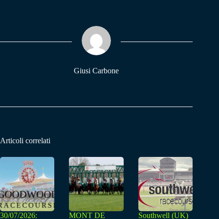
bo
ts
gr
ok
A
a
pp
m
Giusi Carbone
Articoli correlati
30/07/2026:
MONT DE
Southwell (UK)