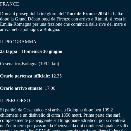
FRANCE
Domani proseguirà la tre giorni del
Tour de France 2024
in Italia:
dopo la Grand Départ oggi da Firenze con arrivo a Rimini, si resta in
Emilia-Romagna per una frazione che comincia dalle rive del mare e
arriva nel capoluogo, a Bologna.
IL PROGRAMMA
2a tappa – Domenica 30 giugno
Cesenatico-Bologna (199.2 km)
Orario partenza ufficiale
: 12.35
Orario arrivo stimato
: 17.06
IL PERCORSO
Si partirà da Cesenatico e si arriva a Bologna dopo ben 199.2
chilometri e un dislivello di circa 1850 metri. Prima parte che sarà
completamente pianeggiante sul lungomare adriatico, poi si rientrerà
nell’entroterra per passare da Faenza e da qui comincerà qualche sali e
scendi, come i due GPM di terza categoria posti uno dietro l’altro del