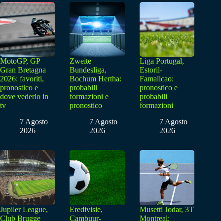
MotoGP, GP
Zweite
Liga Portugal,
Gran Bretagna
Bundesliga,
Estoril-
2026: favoriti,
Bochum Hertha:
Famalicao:
pronostico e
probabili
pronostico e
dove vederlo in
formazioni e
probabili
tv
pronostico
formazioni
7 Agosto
7 Agosto
7 Agosto
2026
2026
2026
Jupiler League,
Eredivisie,
Musetti Jodar, 3T
Club Brugge
Cambuur-
Montreal: