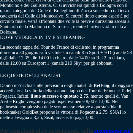
Monticino e del Gallisterna. Ci si avvicinerà quindi a Bologna con il
quarta categoria del Colle di Botteghino di Zocca succeduto dal terza
categoria del Colle di Montecalvo. Si entrerà dopo questa asperità nel
circuito finale, verrà affrontata due volte la breve e durissima ascesa al
Santuario della Madonna di San Luca, mentre l’arrivo sarà in città a
Bologna.
DOVE VEDERLA IN TV E STREAMING
La seconda tappa del Tour de France di ciclismo, in programma
domenica 30 giugno sarà visibile sui canali Rai Sport + HD (canale 58
dgt) dalle 12.35 alle 14.00 in chiaro, dalle 14.00 su Rai 2 in chiaro,
dalle 12.00 su Eurosport 1 (canale 210 Sky) per gli abbonati
LE QUOTE DEGLI ANALISTI
Dando un’occhiata alle previsioni degli analisti di
BetFlag
, il maggiore
accreditato alla vittoria della seconda tappa del Tour de France è Tadej
Pogacar. Infatti,
il suo successo è quotato 2,75
, mentre quelli di Van
Aert e Roglic vengono pagati rispettivamente 8,00 e 13,00. Nel
palinsesto complessivo delle scommesse relative a questa sfida, il
bookmaker GoldBet propone la vittoria di Pogacar a 2,75, SNAI lo
mette a lavagna a 3,25; Sisal, invece, lo paga 3,00.
Per consultare altre informazioni sulle
scommesse sul