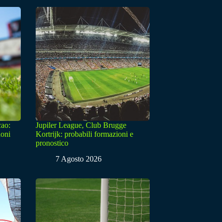
cao:
Jupiler League, Club Brugge
ioni
Kortrijk: probabili formazioni e
pronostico
7 Agosto 2026