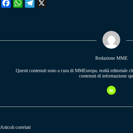
Fa
W
Te
X
ce
ha
le
bo
ts
gr
ok
A
a
pp
m
Redazione MME
Questi contenuti sono a cura di MMEuropa, realtà editoriale c
contenuti di informazione spo
Articoli correlati