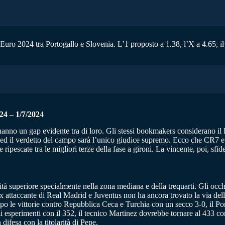
di Euro 2024 tra Portogallo e Slovenia. L’1 proposto a 1.38, l’X a 4.65, il
– 1/7/202
4
anno un gap evidente tra di loro. Gli stessi bookmakers considerano il P
itta ed il verdetto del campo sarà l’unico giudice supremo. Ecco che CR
ripescate tra le migliori terze della fase a gironi. La vincente, poi, sfi
lità superiore specialmente nella zona mediana e della trequarti. Gli oc
l’ex attaccante di Real Madrid e Juventus non ha ancora trovato la via de
opo le vittorie contro Repubblica Ceca e Turchia con un secco 3-0, il P
cuni esperimenti con il 352, il tecnico Martinez dovrebbe tornare al 433 
ifesa con la titolarità di Pepe.