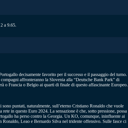
 2 a 9.65.
ortogallo decisamente favorito per il successo e il passaggio del turno.
7 e compagni affronteranno la Slovenia alla “Deutsche Bank Park” di
derà o Francia o Belgio ai quarti di finale di questo affascinante Europeo.
chi sono puntati, naturalmente, sull’eterno Cristiano Ronaldo che vuole
lla rete in questo Euro 2024. La sensazione è che, sotto pressione, possa
ortogallo ha perso contro la Georgia. Un KO, comunque, ininfluente ai
con Ronaldo, Leao e Bernardo Silva nel tridente offensivo. Sulle fasce ci