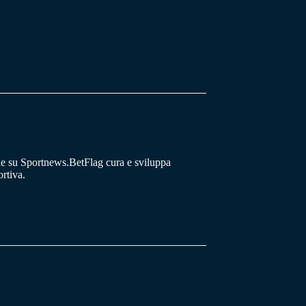
he su Sportnews.BetFlag cura e sviluppa
rtiva.