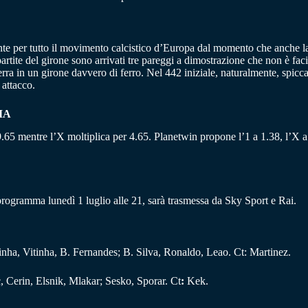
te per tutto il movimento calcistico d’Europa dal momento che anche la S
ite del girone sono arrivati tre pareggi a dimostrazione che non è facile
erra in un girone davvero di ferro. Nel 442 iniziale, naturalmente, spicca
 attacco.
IA
a 9.65 mentre l’X moltiplica per 4.65. Planetwin propone l’1 a 1.38, l’X a 
 programma lunedì 1 luglio alle 21, sarà trasmessa da Sky Sport e Rai.
inha, Vitinha, B. Fernandes; B. Silva, Ronaldo, Leao. Ct: Martinez.
, Cerin, Elsnik, Mlakar; Sesko, Sporar. Ct
:
Kek.