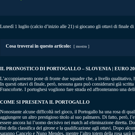
Lunedì 1 luglio (calcio d’inizio alle 21) si giocano gli ottavi di finale 
Cosa troverai in questo articolo:
mostra
IL PRONOSTICO DI PORTOGALLO – SLOVENIA | EURO 2024 
L’accoppiamento pone di fronte due squadre che, a livello qualitativo, h
In questi ottavi di finale, però, nessuna gara può considerarsi già scr
Francoforte. I portoghesi vogliono fare strada ed affronteranno una delle 
COME SI PRESENTA IL PORTOGALLO
Nonostante alcune difficoltà nel gioco, il Portogallo ha una rosa di qua
aggiungere un altro prestigioso titolo al suo palmares. Di fatto, però, 
essere ancora lui l’uomo decisivo nei match ad eliminazione diretta. D
fini della classifica del girone e la qualificazione agli ottavi. Dopo al
saranno Cancelo e Nuno Mendes, mentre l’altro totem della rosa sarà in d