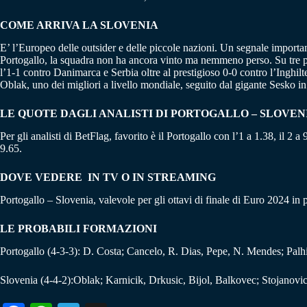
COME ARRIVA LA SLOVENIA
E’ l’Europeo delle outsider e delle piccole nazioni. Un segnale importan
Portogallo, la squadra non ha ancora vinto ma nemmeno perso. Su tre part
l’1-1 contro Danimarca e Serbia oltre al prestigioso 0-0 contro l’Inghilt
Oblak, uno dei migliori a livello mondiale, seguito dal gigante Sesko in
LE QUOTE DAGLI ANALISTI DI PORTOGALLO – SLOVEN
Per gli analisti di BetFlag, favorito è il Portogallo con l’1 a 1.38, il 2 
9.65.
DOVE VEDERE IN TV O IN STREAMING
Portogallo – Slovenia, valevole per gli ottavi di finale di Euro 2024 in
LE PROBABILI FORMAZIONI
Portogallo (4-3-3): D. Costa; Cancelo, R. Dias, Pepe, N. Mendes; Palh
Slovenia (4-4-2):Oblak; Karnicik, Drkusic, Bijol, Balkovec; Stojanovic