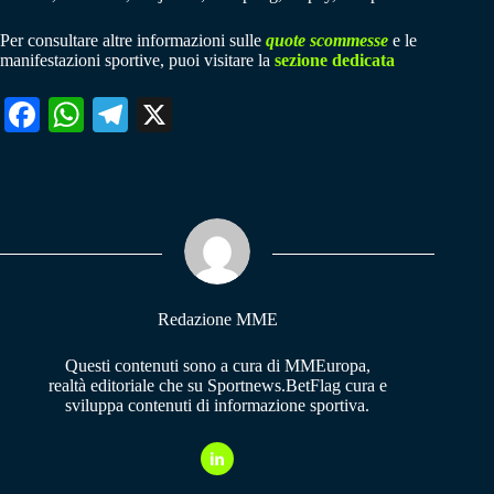
Per consultare altre informazioni sulle
quote scommesse
e le
manifestazioni sportive, puoi visitare la
sezione dedicata
Fa
W
Te
X
ce
ha
le
bo
ts
gr
ok
A
a
pp
m
Redazione MME
Questi contenuti sono a cura di MMEuropa,
realtà editoriale che su Sportnews.BetFlag cura e
sviluppa contenuti di informazione sportiva.