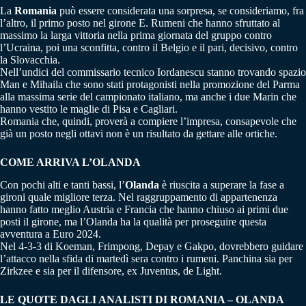
La
Romania
può essere considerata una sorpresa, se consideriamo, fra
l’altro, il primo posto nel girone E. Rumeni che hanno sfruttato al
massimo la larga vittoria nella prima giornata del gruppo contro
l’Ucraina, poi una sconfitta, contro il Belgio e il pari, decisivo, contro
la Slovacchia.
Nell’undici del commissario tecnico Iordanescu stanno trovando spazio
Man e Mihaila che sono stati protagonisti nella promozione del Parma
alla massima serie del campionato italiano, ma anche i due Marin che
hanno vestito le maglie di Pisa e Cagliari.
Romania che, quindi, proverà a compiere l’impresa, consapevole che
già un posto negli ottavi non è un risultato da gettare alle ortiche.
COME ARRIVA L’OLANDA
Con pochi alti e tanti bassi, l’
Olanda
è riuscita a superare la fase a
gironi quale migliore terza. Nel raggruppamento di appartenenza
hanno fatto meglio Austria e Francia che hanno chiuso ai primi due
posti il girone, ma l’Olanda ha la qualità per proseguire questa
avventura a Euro 2024.
Nel 4-3-3 di Koeman, Frimpong, Depay e Gakpo, dovrebbero guidare
l’attacco nella sfida di martedì sera contro i rumeni. Panchina sia per
Zirkzee e sia per il difensore, ex Juventus, de Light.
LE QUOTE DAGLI ANALISTI DI ROMANIA – OLANDA