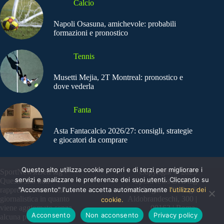
Calcio
Napoli Osasuna, amichevole: probabili
formazioni e pronostico
Tennis
Musetti Mejia, 2T Montreal: pronostico e
dove vederla
Fanta
Asta Fantacalcio 2026/27: consigli, strategie
e giocatori da comprare
Questo sito utilizza cookie propri e di terzi per migliorare i
SportNews.BetFlag -
Copyright © 2025
servizi e analizzare le preferenze dei suoi utenti. Cliccando su
Questo sito non
SportNews BetFlag
"Acconsento" l'utente accetta automaticamente
l'utilizzo dei
rappresenta una testata
Sede Legale: Via degli
giornalistica in quanto
Aldobrandeschi, 300 |
cookie.
viene aggiornato senza
00163 | Roma
Acconsento
Non acconsento
Privacy policy
alcuna periodicità