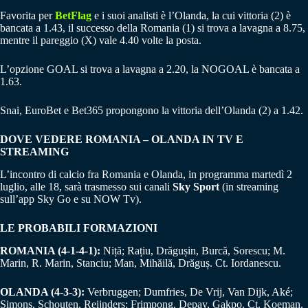
Favorita per
BetFlag
e i suoi analisti è l’Olanda, la cui vittoria (2) è
bancata a 1.43, il successo della Romania (1) si trova a lavagna a 8.75,
mentre il pareggio (X) vale 4.40 volte la posta.
L’opzione GOAL si trova a lavagna a 2.20, la NOGOAL è bancata a
1.63.
Snai, EuroBet e Bet365 propongono la vittoria dell’Olanda (2) a 1.42.
DOVE VEDERE ROMANIA – OLANDA IN TV E
STREAMING
L’incontro di calcio fra Romania e Olanda, in programma martedì 2
luglio, alle 18, sarà trasmesso sui canali
Sky Sport
(in streaming
sull’app Sky Go e su NOW Tv).
LE PROBABILI FORMAZIONI
ROMANIA (4-1-4-1):
Niță; Rațiu, Drăgușin, Burcă, Sorescu; M.
Marin, R. Marin, Stanciu; Man, Mihăilă, Drăguș. Ct. Iordanescu.
OLANDA (4-3-3):
Verbruggen; Dumfries, De Vrij, Van Dijk, Aké;
Simons, Schouten, Reijnders; Frimpong, Depay, Gakpo. Ct. Koeman.