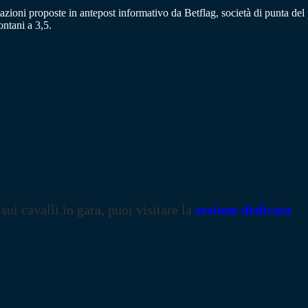
tazioni proposte in antepost informativo da Betflag, società di punta del 
ntani a 3,5.
 sui cavalli in gara, puoi visitare la
sezione dedicata