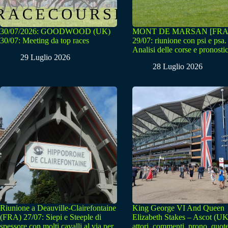
30/07/2026: GOODWOOD (UK)
MONT DE MARSAN [FRA
30/07: Meeting da top races
29/07: riunione con psi e psa.
Analisi delle corse e pronostic
29 Luglio 2026
28 Luglio 2026
Riunione a Deauville-Clairefontaine
King George VI And Queen
(FRA) 27/07: Siepi e Steeple di
Elizabeth Stakes – Ascot (UK
spessore con molti cavalli al via per
attori, commenti, prono, quot