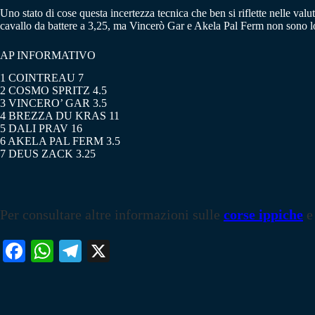
Uno stato di cose questa incertezza tecnica che ben si riflette nelle valu
cavallo da battere a 3,25, ma Vincerò Gar e Akela Pal Ferm non sono lo
AP INFORMATIVO
1 COINTREAU 7
2 COSMO SPRITZ 4.5
3 VINCERO’ GAR 3.5
4 BREZZA DU KRAS 11
5 DALI PRAV 16
6 AKELA PAL FERM 3.5
7 DEUS ZACK 3.25
Per consultare altre informazioni sulle
corse ippiche
e
Fa
W
Te
X
ce
ha
le
bo
ts
gr