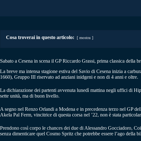
Cosa troverai in questo articolo:
mostra
Sabato a Cesena in scena il GP Riccardo Grassi, prima classica della 
La breve ma intensa stagione estiva del Savio di Cesena inizia a carbur
1660), Gruppo III riservato ad anziani inidgeni e non di 4 anni e oltre.
La dichiarazione dei partenti avvenuta lunedì mattina negli uffici di Hi
sette unità, ma di buon livello.
A segno nel Renzo Orlandi a Modena e in precedenza terzo nel GP della L
Akela Pal Ferm, vincitrice di questa corsa nel ’22, non è stata particolarm
Prendono così corpo le chances dei due di Alessandro Gocciadoro, Coint
senza dimenticare quel Cosmo Spritz che potrebbe essere l’ago della bila