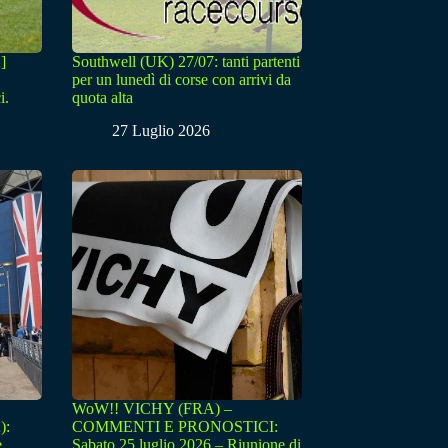
]
Southwell (UK) 27/07: tanti partenti
per un lunedì di corse con arrivi da
i.
quota alta
27 Luglio 2026
WoW!! VICHY (FRA) –
):
COMMENTI E PRONOSTICI:
e
Sabato 25 luglio 2026 – Riunione di