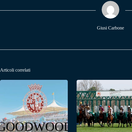
ok
A
a
pp
m
Giusi Carbone
Articoli correlati