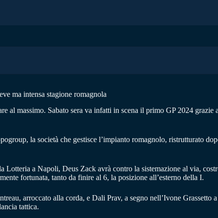
breve ma intensa stagione romagnola
are al massimo. Sabato sera va infatti in scena il primo GP 2024 grazie
ppogroup, la società che gestisce l’impianto romagnolo, ristrutturato do
otteria a Napoli, Deus Zack avrà contro la sistemazione al via, costret
ente fortunata, tanto da finire al 6, la posizione all’esterno della I.
reau, arroccato alla corda, e Dali Prav, a segno nell’Ivone Grassetto a
ncia tattica.