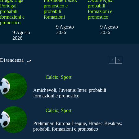
Braga, Liga
Frosinone Lazio:
Zwolle Ajax:
Portugal:
pronostico e
probabili
probabili
probabili
formazioni e
formazioni e
formazioni
pronostico
pronostico
9 Agosto
9 Agosto
9 Agosto
2026
2026
2026
Di tendenza
Calcio
,
Sport
Amichevoli, Juventus-Inter: probabili
formazioni e pronostico
Calcio
,
Sport
Preliminari Europa League, Hradec-Besiktas:
probabili formazioni e pronostico