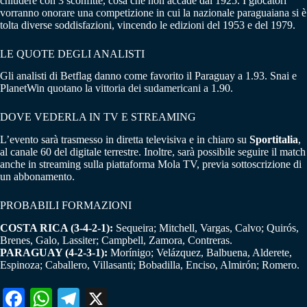
chiudere con 3 sconfitte, cosa che non accade dal 1925. I giocatori
vorranno onorare una competizione in cui la nazionale paraguaiana si è
tolta diverse soddisfazioni, vincendo le edizioni del 1953 e del 1979.
LE QUOTE DEGLI ANALISTI
Gli analisti di Betflag danno come favorito il Paraguay a 1.93. Snai e
PlanetWin quotano la vittoria dei sudamericani a 1.90.
DOVE VEDERLA IN TV E STREAMING
L’evento sarà trasmesso in diretta televisiva e in chiaro su
Sportitalia
,
al canale 60 del digitale terrestre. Inoltre, sarà possibile seguire il match
anche in streaming sulla piattaforma Mola TV, previa sottoscrizione di
un abbonamento.
PROBABILI FORMAZIONI
COSTA RICA (3-4-2-1):
Sequeira; Mitchell, Vargas, Calvo; Quirós,
Brenes, Galo, Lassiter; Campbell, Zamora, Contreras.
PARAGUAY (4-2-3-1):
Morínigo; Velázquez, Balbuena, Alderete,
Espinoza; Caballero, Villasanti; Bobadilla, Enciso, Almirón; Romero.
Fa
W
Te
X