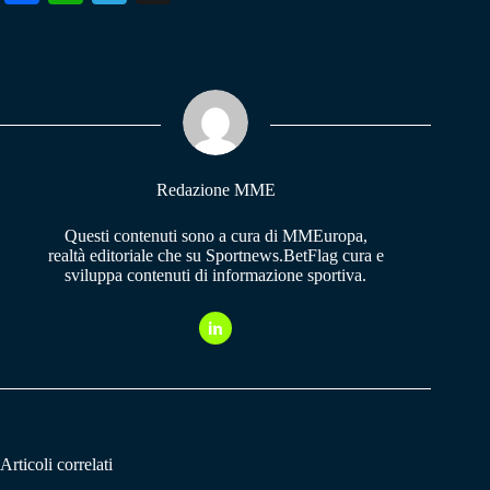
ce
ha
le
bo
ts
gr
ok
A
a
pp
m
Redazione MME
Questi contenuti sono a cura di MMEuropa,
realtà editoriale che su Sportnews.BetFlag cura e
sviluppa contenuti di informazione sportiva.
Articoli correlati