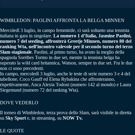
WIMBLEDON: PAOLINI AFFRONTA LA BELGA MINNEN
Mercoledì 3 luglio, in campo femminile, ci sarà soltanto una tennista
italiana in gara in singolare.
La numero 1 d’Italia, Jasmine Paolini,
numero 7 del seeding, affronterà Greetje Minnen, numero 80 del
ranking Wta, nell’incontro valevole per il secondo turno del terzo
Slam stagionale
. Paolini, al primo turno, ha avuto la meglio della
spagnola Sorribes Tormo in due set, mentre la tennista belga ha
superato la wild card britannica, Watson, sempre in due set. Fra le due
non ci sono precedenti.
In campo, mercoledì 3 luglio, anche le teste di serie numero 3 e 4 del
tabellone, Coco Gauff ed Elena Rybakina che affronteranno,
rispettivamente, Anca Alexia Todoni (numero 142 al mondo) e Laura
Siegemund (numero 72 del ranking Wta).
DOVE VEDERLO
Il torneo di Wimbledon, terza prova dello Slam, sarà visibile in diretta
su
Sky Sport
e, in streaming, su
NOW Tv.
LE QUOTE