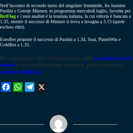
Nell’incontro di secondo turno del singolare femminile, fra Jasmine
Paolini e Greetje Minnen, in programma mercoledì luglio, favorita per
BetFlag
e i suoi analisti è la tennista italiana, la cui vittoria è bancata a
1.35, mentre il successo di Minnen si trova a lavagna a 3.15 (quote
escluso ritiri).
EuroBet propone il successo di Paolini a 1.34, Snai, PlanetWin e
GoldBet a 1.35.
Per consultare altre informazioni sulle
scommesse sul
tennis
e le manifestazioni sportive, puoi visitare la
sezione dedicata
Fa
W
Te
X
ce
ha
le
bo
ts
gr
ok
A
a
pp
m