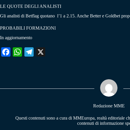
LE QUOTE DEGLI ANALISTI
Gli analisti di Betflag quotano l’1 a 2.15. Anche Better e Goldbet pro
PROBABILI FORMAZIONI
In aggiornamento
Fa
W
Te
X
ce
ha
le
bo
ts
gr
ok
A
a
pp
m
Redazione MME
Questi contenuti sono a cura di MMEuropa, realtà editoriale c
contenuti di informazione spo