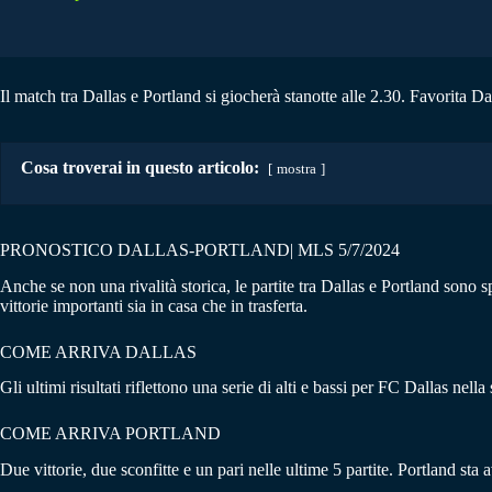
Il match tra Dallas e Portland si giocherà stanotte alle 2.30. Favorita Da
Cosa troverai in questo articolo:
mostra
PRONOSTICO DALLAS-PORTLAND| MLS 5/7/2024
Anche se non una rivalità storica, le partite tra Dallas e Portland sono 
vittorie importanti sia in casa che in trasferta.
COME ARRIVA DALLAS
Gli ultimi risultati riflettono una serie di alti e bassi per FC Dallas ne
COME ARRIVA PORTLAND
Due vittorie, due sconfitte e un pari nelle ultime 5 partite. Portland st