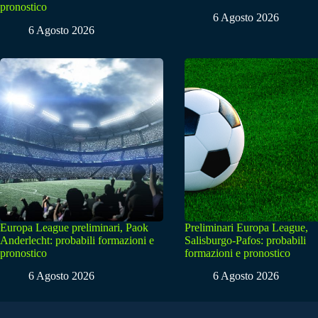
pronostico
6 Agosto 2026
6 Agosto 2026
Europa League preliminari, Paok
Preliminari Europa League,
Anderlecht: probabili formazioni e
Salisburgo-Pafos: probabili
pronostico
formazioni e pronostico
6 Agosto 2026
6 Agosto 2026