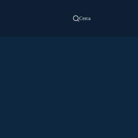
Cerca