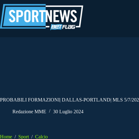
Salta
al
contenuto
PROBABILI FORMAZIONI| DALLAS-PORTLAND| MLS 5/7/202
Redazione MME
30 Luglio 2024
Home
/
Sport
/
Calcio