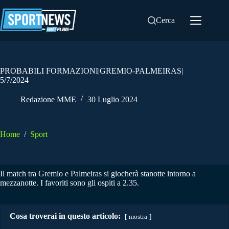
Salta
al
Cerca
contenuto
PROBABILI FORMAZIONI|GREMIO-PALMEIRAS|
5/7/2024
Redazione MME
30 Luglio 2024
Home
/
Sport
Il match tra Gremio e Palmeiras si giocherà stanotte intorno a
mezzanotte. I favoriti sono gli ospiti a 2.35.
Cosa troverai in questo articolo:
mostra