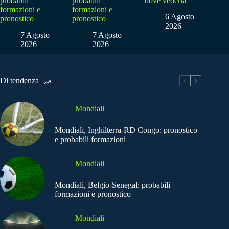
probabili
probabili
dove vederla
formazioni e
formazioni e
6 Agosto
pronostico
pronostico
2026
7 Agosto
7 Agosto
2026
2026
Di tendenza
Mondiali
Mondiali, Inghilterra-RD Congo: pronostico
e probabili formazioni
Mondiali
Mondiali, Belgio-Senegal: probabili
formazioni e pronostico
Mondiali