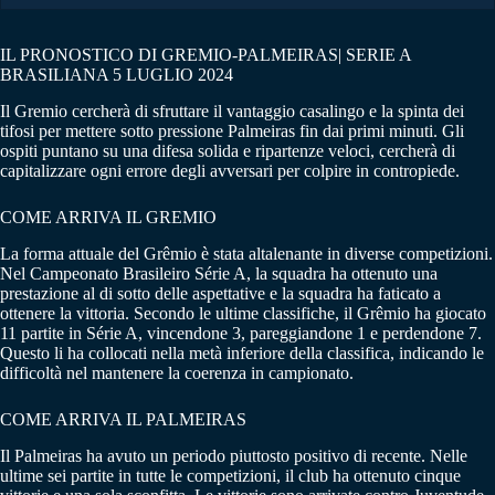
IL PRONOSTICO DI GREMIO-PALMEIRAS| SERIE A
BRASILIANA 5 LUGLIO 2024
Il Gremio cercherà di sfruttare il vantaggio casalingo e la spinta dei
tifosi per mettere sotto pressione Palmeiras fin dai primi minuti. Gli
ospiti puntano su una difesa solida e ripartenze veloci, cercherà di
capitalizzare ogni errore degli avversari per colpire in contropiede.
COME ARRIVA IL GREMIO
La forma attuale del Grêmio è stata altalenante in diverse competizioni.
Nel Campeonato Brasileiro Série A, la squadra ha ottenuto una
prestazione al di sotto delle aspettative e la squadra ha faticato a
ottenere la vittoria. Secondo le ultime classifiche, il Grêmio ha giocato
11 partite in Série A, vincendone 3, pareggiandone 1 e perdendone 7.
Questo li ha collocati nella metà inferiore della classifica, indicando le
difficoltà nel mantenere la coerenza in campionato.
COME ARRIVA IL PALMEIRAS
Il Palmeiras ha avuto un periodo piuttosto positivo di recente. Nelle
ultime sei partite in tutte le competizioni, il club ha ottenuto cinque