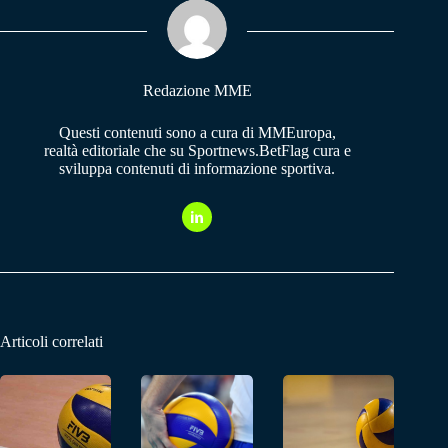
ok
A
a
pp
m
Redazione MME
Questi contenuti sono a cura di MMEuropa,
realtà editoriale che su Sportnews.BetFlag cura e
sviluppa contenuti di informazione sportiva.
Articoli correlati