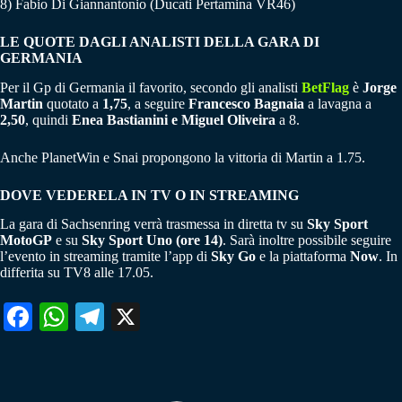
8) Fabio Di Giannantonio (Ducati Pertamina VR46)
LE QUOTE DAGLI ANALISTI DELLA GARA DI
GERMANIA
Per il Gp di Germania il favorito, secondo gli analisti
BetFlag
è
Jorge
Martin
quotato a
1,75
, a seguire
Francesco Bagnaia
a lavagna a
2,50
, quindi
Enea Bastianini e Miguel Oliveira
a 8.
Anche PlanetWin e Snai propongono la vittoria di Martin a 1.75.
DOVE VEDERELA IN TV O IN STREAMING
La gara di Sachsenring verrà trasmessa in diretta tv su
Sky Sport
MotoGP
e su
Sky Sport Uno (ore 14)
. Sarà inoltre possibile seguire
l’evento in streaming tramite l’app di
Sky Go
e la piattaforma
Now
. In
differita su TV8 alle 17.05.
Fa
W
Te
X
ce
ha
le
bo
ts
gr