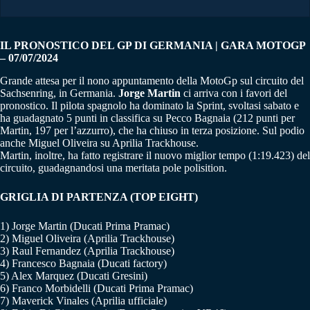
IL PRONOSTICO DEL GP DI GERMANIA | GARA MOTOGP
– 07/07/2024
Grande attesa per il nono appuntamento della MotoGp sul circuito del
Sachsenring, in Germania.
Jorge Martin
ci arriva con i favori del
pronostico. Il pilota spagnolo ha dominato la Sprint, svoltasi sabato e
ha guadagnato 5 punti in classifica su Pecco Bagnaia (212 punti per
Martin, 197 per l’azzurro), che ha chiuso in terza posizione. Sul podio
anche Miguel Oliveira su Aprilia Trackhouse.
Martin, inoltre, ha fatto registrare il nuovo miglior tempo (1:19.423) del
circuito, guadagnandosi una meritata pole polisition.
GRIGLIA DI PARTENZA (TOP EIGHT)
1) Jorge Martin (Ducati Prima Pramac)
2) Miguel Oliveira (Aprilia Trackhouse)
3) Raul Fernandez (Aprilia Trackhouse)
4) Francesco Bagnaia (Ducati factory)
5) Alex Marquez (Ducati Gresini)
6) Franco Morbidelli (Ducati Prima Pramac)
7) Maverick Vinales (Aprilia ufficiale)