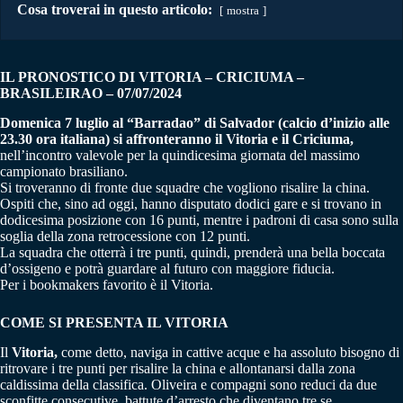
Cosa troverai in questo articolo:
mostra
IL PRONOSTICO DI VITORIA – CRICIUMA –
BRASILEIRAO – 07/07/2024
Domenica 7 luglio al “Barradao” di Salvador (calcio d’inizio alle
23.30 ora italiana) si affronteranno il Vitoria e il Criciuma,
nell’incontro valevole per la quindicesima giornata del massimo
campionato brasiliano.
Si troveranno di fronte due squadre che vogliono risalire la china.
Ospiti che, sino ad oggi, hanno disputato dodici gare e si trovano in
dodicesima posizione con 16 punti, mentre i padroni di casa sono sulla
soglia della zona retrocessione con 12 punti.
La squadra che otterrà i tre punti, quindi, prenderà una bella boccata
d’ossigeno e potrà guardare al futuro con maggiore fiducia.
Per i bookmakers favorito è il Vitoria.
COME SI PRESENTA IL VITORIA
Il
Vitoria,
come detto, naviga in cattive acque e ha assoluto bisogno di
ritrovare i tre punti per risalire la china e allontanarsi dalla zona
caldissima della classifica. Oliveira e compagni sono reduci da due
sconfitte consecutive, battute d’arresto che diventano tre se