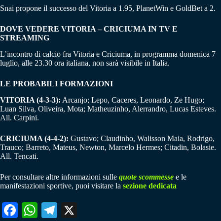
Snai propone il successo del Vitoria a 1.95, PlanetWin e GoldBet a 2.
DOVE VEDERE VITORIA – CRICIUMA IN TV E
STREAMING
L’incontro di calcio fra Vitoria e Criciuma, in programma domenica 7
luglio, alle 23.30 ora italiana, non sarà visibile in Italia.
LE PROBABILI FORMAZIONI
VITORIA (4-3-3):
Arcanjo; Lepo, Caceres, Leonardo, Ze Hugo;
Luan Silva, Oliveira, Mota; Matheuzinho, Alerrandro, Lucas Esteves.
All. Carpini.
CRICIUMA (4-4-2):
Gustavo; Claudinho, Walisson Maia, Rodrigo,
Trauco; Barreto, Mateus, Newton, Marcelo Hermes; Citadin, Bolasie.
All. Tencati.
Per consultare altre informazioni sulle
quote scommesse
e le
manifestazioni sportive, puoi visitare la
sezione dedicata
Fa
W
Te
X