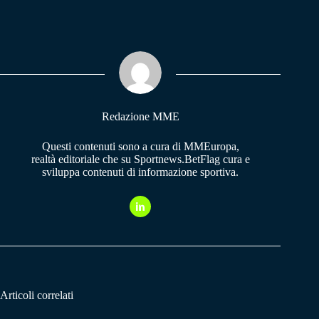
ce
ha
le
bo
ts
gr
ok
A
a
pp
m
Redazione MME
Questi contenuti sono a cura di MMEuropa,
realtà editoriale che su Sportnews.BetFlag cura e
sviluppa contenuti di informazione sportiva.
Articoli correlati