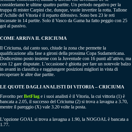
consideriamo le ultime quattro partite. Un periodo negativo per la
truppa di mister Carpini che, dunque, vuole invertire la rotta. Tallone
d’Achille del Vitoria è il reparto difensivo. Sono ben 23 le reti
incassate in 14 partite. Solo il Vasco da Gama ha fatto peggio con 25
gol al passivo.
COME ARRIVA IL CRICIUMA
Il Criciuma, dal canto suo, chiude la zona che permette la
qualificazione alla fase a gironi della prossima Copa Sudamericana.
Dodicesimo posto insieme con la Juventude con 16 punti all’attivo, ma
con 12 gare disputate. L’occasione è ghiotta per fare un notevole balzo
in avanti in classifica e raggiungere posizioni migliori in vista di
recuperare le altre due partite.
LE QUOTE DAGLI ANALISTI DI VITORIA – CRICIUMA
Favorito per
BetFlag
e i suoi analisti è il Vitoria, la cui vittoria (1) è
bancata a 2.05, il successo del Criciuma (2) si trova a lavagna a 3.70,
mentre il pareggio (X) vale 3.20 volte la posta.
L’opzione GOAL si trova a lavagna a 1.90, la NOGOAL è bancata a
1.77.