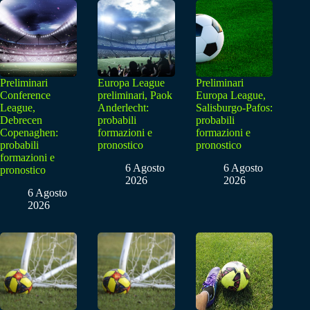
Preliminari
Europa League
Preliminari
Conference
preliminari, Paok
Europa League,
League,
Anderlecht:
Salisburgo-Pafos:
Debrecen
probabili
probabili
Copenaghen:
formazioni e
formazioni e
probabili
pronostico
pronostico
formazioni e
6 Agosto
6 Agosto
pronostico
2026
2026
6 Agosto
2026