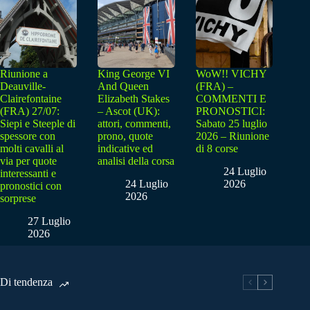
Riunione a
King George VI
WoW!! VICHY
Deauville-
And Queen
(FRA) –
Clairefontaine
Elizabeth Stakes
COMMENTI E
(FRA) 27/07:
– Ascot (UK):
PRONOSTICI:
Siepi e Steeple di
attori, commenti,
Sabato 25 luglio
spessore con
prono, quote
2026 – Riunione
molti cavalli al
indicative ed
di 8 corse
via per quote
analisi della corsa
24 Luglio
interessanti e
24 Luglio
2026
pronostici con
2026
sorprese
27 Luglio
2026
Di tendenza