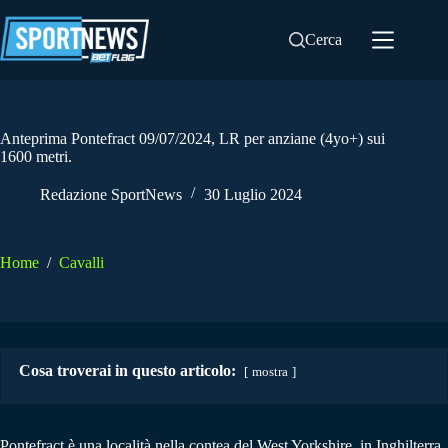
Salta
al
Cerca
contenuto
Anteprima Pontefract 09/07/2024, LR per anziane (4yo+) sui
1600 metri.
Redazione SportNews
30 Luglio 2024
Home
/
Cavalli
Cosa troverai in questo articolo:
mostra
Pontefract è una località nella contea del West Yorkshire, in Inghilterra,