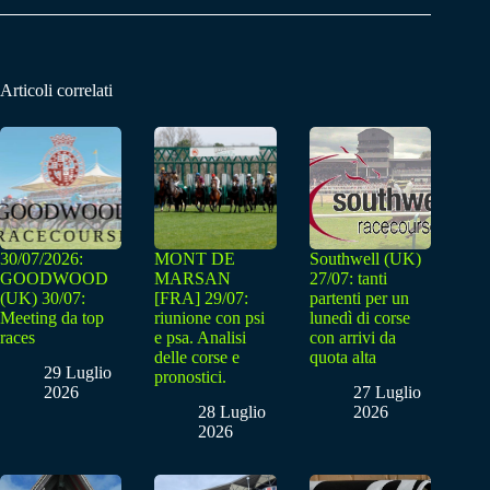
Articoli correlati
30/07/2026:
MONT DE
Southwell (UK)
GOODWOOD
MARSAN
27/07: tanti
(UK) 30/07:
[FRA] 29/07:
partenti per un
Meeting da top
riunione con psi
lunedì di corse
races
e psa. Analisi
con arrivi da
delle corse e
quota alta
29 Luglio
pronostici.
2026
27 Luglio
28 Luglio
2026
2026