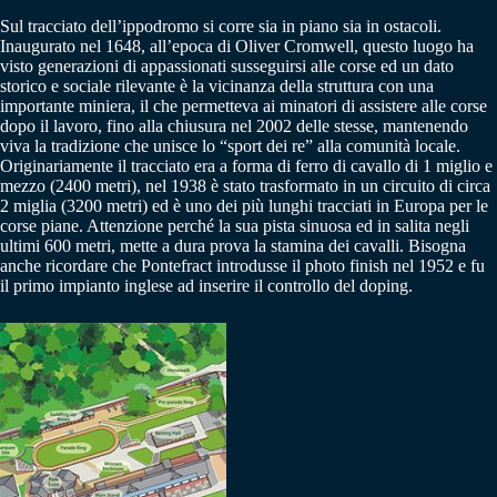
Sul tracciato dell’ippodromo si corre sia in piano sia in ostacoli.
Inaugurato nel 1648, all’epoca di Oliver Cromwell, questo luogo ha
visto generazioni di appassionati susseguirsi alle corse ed un dato
storico e sociale rilevante è la vicinanza della struttura con una
importante miniera, il che permetteva ai minatori di assistere alle corse
dopo il lavoro, fino alla chiusura nel 2002 delle stesse, mantenendo
viva la tradizione che unisce lo “sport dei re” alla comunità locale.
Originariamente il tracciato era a forma di ferro di cavallo di 1 miglio e
mezzo (2400 metri), nel 1938 è stato trasformato in un circuito di circa
2 miglia (3200 metri) ed è uno dei più lunghi tracciati in Europa per le
corse piane. Attenzione perché la sua pista sinuosa ed in salita negli
ultimi 600 metri, mette a dura prova la stamina dei cavalli. Bisogna
anche ricordare che Pontefract introdusse il photo finish nel 1952 e fu
il primo impianto inglese ad inserire il controllo del doping.