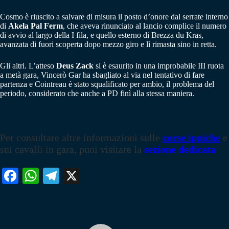
Cosmo è riuscito a salvare di misura il posto d’onore dal serrate interno
di
Akela Pal Ferm
, che aveva rinunciato al lancio complice il numero
di avvio al largo della I fila, e quello esterno di Brezza du Kras,
avanzata di fuori scoperta dopo mezzo giro e lì rimasta sino in retta.
Gli altri. L’atteso
Deus Zack
si è esaurito in una improbabile III ruota
a metà gara, Vincerò Gar ha sbagliato al via nel tentativo di fare
partenza e Cointreau è stato squalificato per ambio, il problema del
periodo, considerato che anche a PD finì alla stessa maniera.
Per consultare altre informazioni sulle
corse ippiche
e
sui cavalli in gara, puoi visitare la
sezione dedicata
Fa
W
Te
X
ce
ha
le
bo
ts
gr
ok
A
a