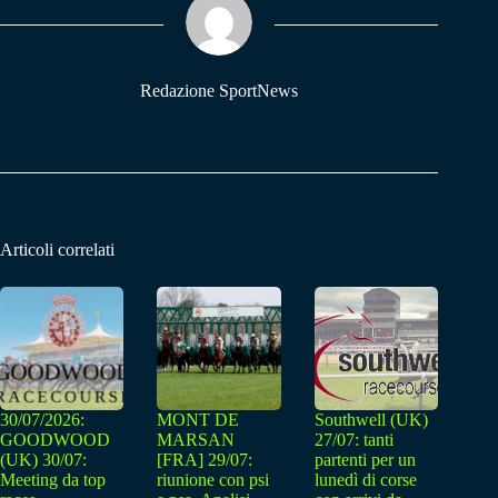
pp
m
Redazione SportNews
Articoli correlati
30/07/2026:
MONT DE
Southwell (UK)
GOODWOOD
MARSAN
27/07: tanti
(UK) 30/07:
[FRA] 29/07:
partenti per un
Meeting da top
riunione con psi
lunedì di corse