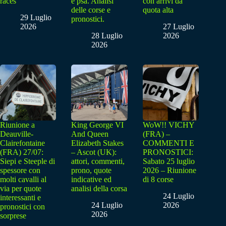
races
e psa. Analisi
con arrivi da
delle corse e
quota alta
29 Luglio
pronostici.
2026
27 Luglio
28 Luglio
2026
2026
Riunione a
King George VI
WoW!! VICHY
Deauville-
And Queen
(FRA) –
Clairefontaine
Elizabeth Stakes
COMMENTI E
(FRA) 27/07:
– Ascot (UK):
PRONOSTICI:
Siepi e Steeple di
attori, commenti,
Sabato 25 luglio
spessore con
prono, quote
2026 – Riunione
molti cavalli al
indicative ed
di 8 corse
via per quote
analisi della corsa
24 Luglio
interessanti e
24 Luglio
2026
pronostici con
2026
sorprese