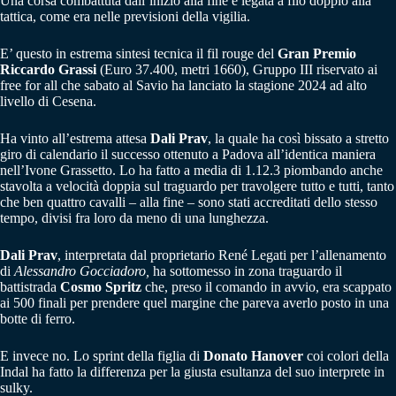
Una corsa combattuta dall’inizio alla fine e legata a filo doppio alla
tattica, come era nelle previsioni della vigilia.
E’ questo in estrema sintesi tecnica il fil rouge del
Gran Premio
Riccardo Grassi
(Euro 37.400, metri 1660), Gruppo III riservato ai
free for all che sabato al Savio ha lanciato la stagione 2024 ad alto
livello di Cesena.
Ha vinto all’estrema attesa
Dali Prav
, la quale ha così bissato a stretto
giro di calendario il successo ottenuto a Padova all’identica maniera
nell’Ivone Grassetto. Lo ha fatto a media di 1.12.3 piombando anche
stavolta a velocità doppia sul traguardo per travolgere tutto e tutti, tanto
che ben quattro cavalli – alla fine – sono stati accreditati dello stesso
tempo, divisi fra loro da meno di una lunghezza.
Dali Prav
, interpretata dal proprietario René Legati per l’allenamento
di
Alessandro Gocciadoro,
ha sottomesso in zona traguardo il
battistrada
Cosmo Spritz
che, preso il comando in avvio, era scappato
ai 500 finali per prendere quel margine che pareva averlo posto in una
botte di ferro.
E invece no. Lo sprint della figlia di
Donato Hanover
coi colori della
Indal ha fatto la differenza per la giusta esultanza del suo interprete in
sulky.