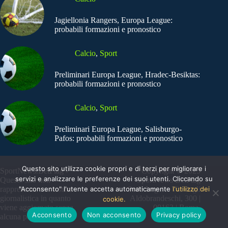
Jagiellonia Rangers, Europa League:
probabili formazioni e pronostico
Calcio
,
Sport
Preliminari Europa League, Hradec-Besiktas:
probabili formazioni e pronostico
Calcio
,
Sport
Preliminari Europa League, Salisburgo-
Pafos: probabili formazioni e pronostico
Questo sito utilizza cookie propri e di terzi per migliorare i
SportNews.BetFlag -
Copyright © 2025
servizi e analizzare le preferenze dei suoi utenti. Cliccando su
Questo sito non
SportNews BetFlag
"Acconsento" l'utente accetta automaticamente
l'utilizzo dei
rappresenta una testata
Sede Legale: Via degli
giornalistica in quanto
Aldobrandeschi, 300 |
cookie.
viene aggiornato senza
00163 | Roma
Acconsento
Non acconsento
Privacy policy
alcuna periodicità