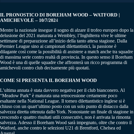
IL PRONOSTICO DI BOREHAM WOOD – WATFORD |
AMICHEVOLE – 10/7/202
4
Mentre la nazionale insegue il sogno di alzare il trofeo europeo dopo la
delusione del 2021 maturata a Wembley, l’Inghilterra vive le ultime
settimane di preparazione all’inizio della tanto attesa stagione. Dalla
Premier League sino ai campionati dilettantistici, la passione è
dilagante così come la possibilità di assistere a match anche tra squadre
di massima serie contro realtà di provincia. In questo senso il Boreham
Wood è una di quelle squadre che affronterà un ricco programma di
amichevoli contro club decisamente più quotati.
COME SI PRESENTA IL BOREHAM WOOD
L’ultima annata è stata davvero negativa per il club bianconero. Al
“Meadow Park” è maturata una retrocessione certamente poco
esaltante nella National League. Il torneo dilettantistico inglese si è
chiuso con un quart’ultimo posto con un solo punto di distacco dalla
salvezza diretta ottenuta dallo York. Nonostante un finale di stagione in
crescendo e quattro risultati utili consecutivi, non è arrivata la rimonta
salvezza. Adesso il Boreham Wood sarà impegnato, oltre che contro il
Watford, anche contro le selezioni U21 di Brentford, Chelsea ed
Arsenal.