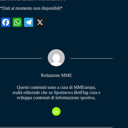
*Dati al momento non disponibili*
Fa
W
Te
X
ce
ha
le
bo
ts
gr
ok
A
a
pp
m
Redazione MME
Questi contenuti sono a cura di MMEuropa,
realtà editoriale che su Sportnews.BetFlag cura e
sviluppa contenuti di informazione sportiva.