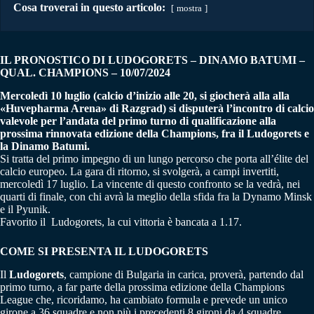
Cosa troverai in questo articolo:
mostra
IL PRONOSTICO DI
LUDOGORETS – DINAMO BATUMI
–
QUAL. CHAMPIONS – 10/07/2024
Mercoledì 10 luglio (calcio d’inizio alle 20, si giocherà alla alla
«Huvepharma Arena» di Razgrad) si disputerà l’incontro di calcio
valevole per l’andata del primo turno di qualificazione alla
prossima rinnovata edizione della Champions, fra il Ludogorets e
la Dinamo Batumi.
Si tratta del primo impegno di un lungo percorso che porta all’élite del
calcio europeo. La gara di ritorno, si svolgerà, a campi invertiti,
mercoledì 17 luglio. La vincente di questo confronto se la vedrà, nei
quarti di finale, con chi avrà la meglio della sfida fra la Dynamo Minsk
e il Pyunik.
Favorito il Ludogorets, la cui vittoria è bancata a 1.17.
COME SI PRESENTA IL LUDOGORETS
Il
Ludogorets
, campione di Bulgaria in carica, proverà, partendo dal
primo turno, a far parte della prossima edizione della Champions
League che, ricoridamo, ha cambiato formula e prevede un unico
girone a 36 squadre e non più i precedenti 8 gironi da 4 squadre