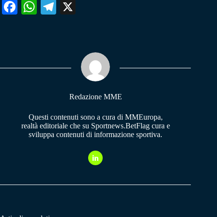
Fa
W
Te
X
ce
ha
le
bo
ts
gr
ok
A
a
pp
m
Redazione MME
Questi contenuti sono a cura di MMEuropa,
realtà editoriale che su Sportnews.BetFlag cura e
sviluppa contenuti di informazione sportiva.