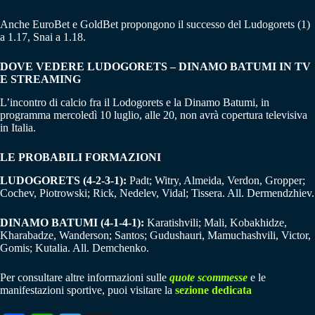
Anche EuroBet e GoldBet propongono il successo del Ludogorets (1)
a 1.17, Snai a 1.18.
DOVE VEDERE LUDOGORETS – DINAMO BATUMI IN TV
E STREAMING
L’incontro di calcio fra il Lodogorets e la Dinamo Batumi, in
programma mercoledì 10 luglio, alle 20, non avrà copertura televisiva
in Italia.
LE PROBABILI FORMAZIONI
LUDOGORETS (4-2-3-1):
Padt; Witry, Almeida, Verdon, Gropper;
Cochev, Piotrowski; Rick, Nedelev, Vidal; Tissera. All. Dermendzhiev.
DINAMO BATUMI (4-1-4-1):
Karatishvili; Mali, Kobakhidze,
Kharabadze, Wanderson; Santos; Gudushauri, Mamuchashvili, Victor,
Gomis; Kutalia. All. Demchenko.
Per consultare altre informazioni sulle
quote scommesse
e le
manifestazioni sportive, puoi visitare la
sezione dedicata