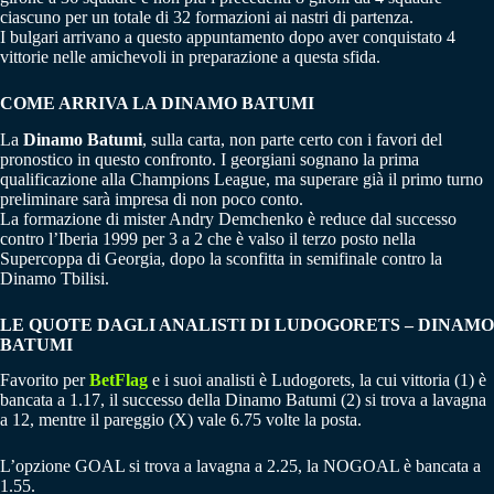
ciascuno per un totale di 32 formazioni ai nastri di partenza.
I bulgari arrivano a questo appuntamento dopo aver conquistato 4
vittorie nelle amichevoli in preparazione a questa sfida.
COME ARRIVA LA DINAMO BATUMI
La
Dinamo Batumi
, sulla carta, non parte certo con i favori del
pronostico in questo confronto. I georgiani sognano la prima
qualificazione alla Champions League, ma superare già il primo turno
preliminare sarà impresa di non poco conto.
La formazione di mister Andry Demchenko è reduce dal successo
contro l’Iberia 1999 per 3 a 2 che è valso il terzo posto nella
Supercoppa di Georgia, dopo la sconfitta in semifinale contro la
Dinamo Tbilisi.
LE QUOTE DAGLI ANALISTI DI
LUDOGORETS – DINAMO
BATUMI
Favorito per
BetFlag
e i suoi analisti è Ludogorets, la cui vittoria (1) è
bancata a 1.17, il successo della Dinamo Batumi (2) si trova a lavagna
a 12, mentre il pareggio (X) vale 6.75 volte la posta.
L’opzione GOAL si trova a lavagna a 2.25, la NOGOAL è bancata a
1.55.