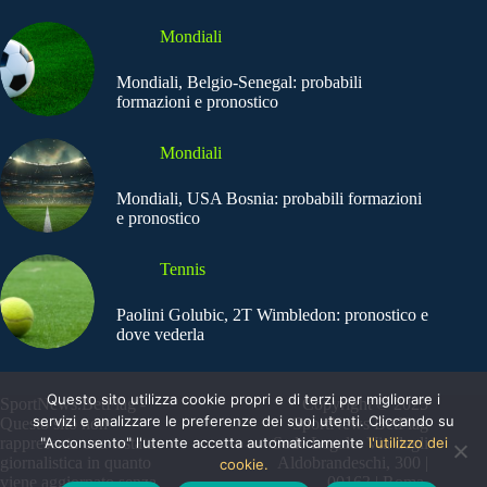
Mondiali
Mondiali, Belgio-Senegal: probabili
formazioni e pronostico
Mondiali
Mondiali, USA Bosnia: probabili formazioni
e pronostico
Tennis
Paolini Golubic, 2T Wimbledon: pronostico e
dove vederla
Questo sito utilizza cookie propri e di terzi per migliorare i
SportNews.BetFlag -
Copyright © 2025
servizi e analizzare le preferenze dei suoi utenti. Cliccando su
Questo sito non
SportNews BetFlag
"Acconsento" l'utente accetta automaticamente
l'utilizzo dei
rappresenta una testata
Sede Legale: Via degli
giornalistica in quanto
Aldobrandeschi, 300 |
cookie.
viene aggiornato senza
00163 | Roma