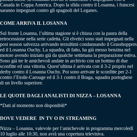
Canada in Coppa America. Dopo la sfida contro il Losanna, i francesi
saranno impegnati contro gli spagnoli del Leganes.
COME ARRIVA IL LOSANNA
Sul fronte Losanna, l’ultima stagione si è chiusa con la paura della
retrocessione nella serie cadetta. Gli elvetici sono stati impegnati nella
post season salvezza arrivando terzultimi condannando il Grasshoppers
ed il Losanna Ouchy. La squadra, di fatto, ha già messo benzina nel
motore avendo iniziato già da qualche settimana la preparazione estiva.
Sono già tre le amichevoli andate in archivio con un bottino di due
sconfitte ed una vittoria. Quest’ultima è arrivata con il 3-2 proprio nel
derby contro il Losanna Ouchy. Poi sono arrivate le sconfitte per 2-1
contro l’Etoile-Carouge ed il 3-1 contro il Braga, squadra portoghese
di un livello superiore.
LE QUOTE DAGLI ANALISTI DI NIZZA – LOSANNA
*Dati al momento non disponibili*
DOVE VEDERE IN TV O IN STREAMING
Nizza – Losanna, valevole per l’amichevole in programma mercoledì
10 luglio alle 10:30, non avrà una copertura televisiva.