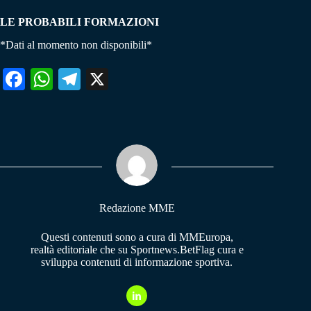
LE PROBABILI FORMAZIONI
*Dati al momento non disponibili*
Fa
W
Te
X
ce
ha
le
bo
ts
gr
ok
A
a
pp
m
Redazione MME
Questi contenuti sono a cura di MMEuropa,
realtà editoriale che su Sportnews.BetFlag cura e
sviluppa contenuti di informazione sportiva.