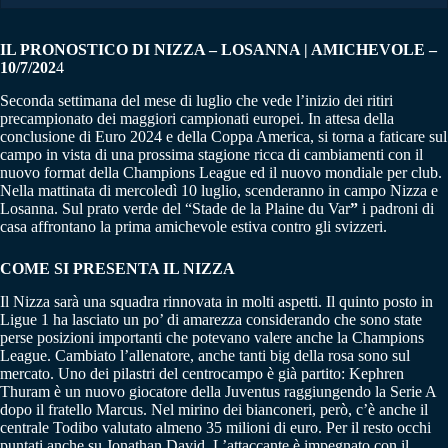
IL PRONOSTICO DI NIZZA – LOSANNA | AMICHEVOLE –
10/7/202
4
Seconda settimana del mese di luglio che vede l’inizio dei ritiri
precampionato dei maggiori campionati europei. In attesa della
conclusione di Euro 2024 e della Coppa America, si torna a faticare sul
campo in vista di una prossima stagione ricca di cambiamenti con il
nuovo format della Champions League ed il nuovo mondiale per club.
Nella mattinata di mercoledì 10 luglio, scenderanno in campo Nizza e
Losanna. Sul prato verde del “Stade de la Plaine du Var
”
i padroni di
casa affrontano la prima amichevole estiva contro gli svizzeri.
COME SI PRESENTA IL NIZZA
Il Nizza sarà una squadra rinnovata in molti aspetti. Il quinto posto in
Ligue 1 ha lasciato un po’ di amarezza considerando che sono state
perse posizioni importanti che potevano valere anche la Champions
League. Cambiato l’allenatore, anche tanti big della rosa sono sul
mercato. Uno dei pilastri del centrocampo è già partito: Kephren
Thuram è un nuovo giocatore della Juventus raggiungendo la Serie A
dopo il fratello Marcus. Nel mirino dei bianconeri, però, c’è anche il
centrale Todibo valutato almeno 35 milioni di euro. Per il resto occhi
puntati anche su Jonathan David. L’attaccante è impegnato con il