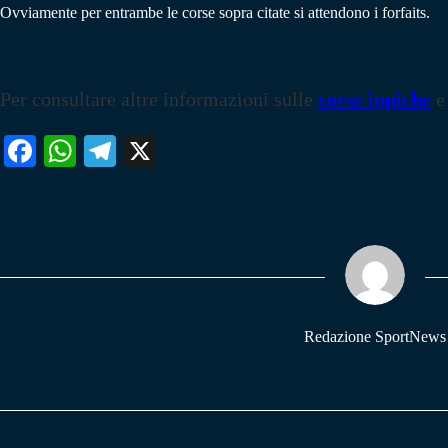
Ovviamente per entrambe le corse sopra citate si attendono i forfaits.
Per consultare altre informazioni sulle
corse ippiche
e
Fa
W
Te
X
ce
ha
le
bo
ts
gr
ok
A
a
pp
m
Redazione SportNews