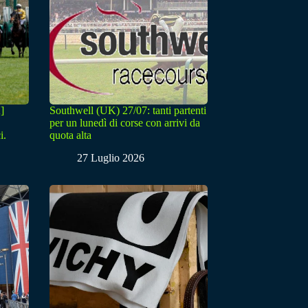
]
Southwell (UK) 27/07: tanti partenti
per un lunedì di corse con arrivi da
i.
quota alta
27 Luglio 2026