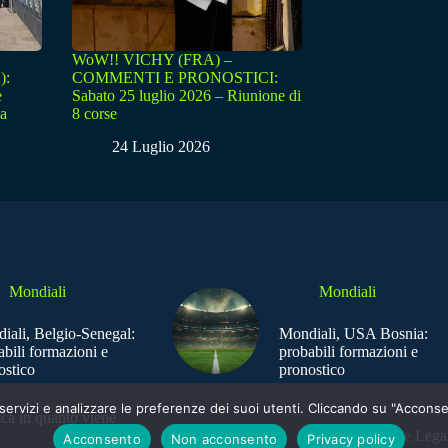
WoW!! VICHY (FRA) –
):
COMMENTI E PRONOSTICI:
e
Sabato 25 luglio 2026 – Riunione di
sa
8 corse
24 Luglio 2026
Mondiali
Mondiali
iali, Belgio-Senegal:
Mondiali, USA Bosnia:
abili formazioni e
probabili formazioni e
ostico
pronostico
e i servizi e analizzare le preferenze dei suoi utenti. Cliccando su "Acco
ica in quanto viene
Sede Legal
Acconsento
Non acconsento
Privacy policy