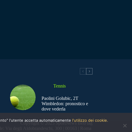
Tennis
Paolini Golubic, 2T
Wimbledon: pronostico e
dove vederla
nsento" l'utente accetta automaticamente
l'utilizzo dei cookie.
Copyright © 2025 SportNews BetFlag
e: Via degli Aldobrandeschi, 300 | 00163 | Roma