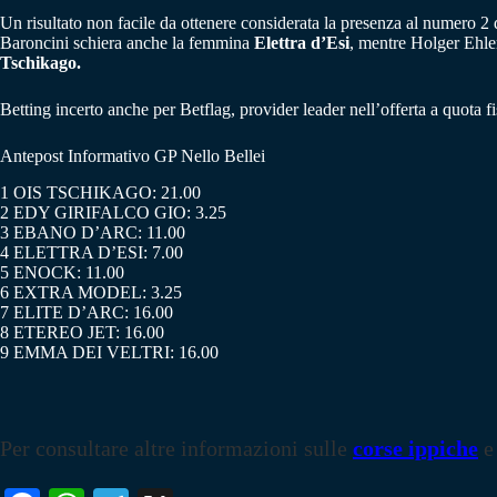
Un risultato non facile da ottenere considerata la presenza al numero 2
Baroncini schiera anche la femmina
Elettra d’Esi
, mentre Holger Ehl
Tschikago.
Betting incerto anche per Betflag, provider leader nell’offerta a quota fis
Antepost Informativo GP Nello Bellei
1 OIS TSCHIKAGO: 21.00
2 EDY GIRIFALCO GIO: 3.25
3 EBANO D’ARC: 11.00
4 ELETTRA D’ESI: 7.00
5 ENOCK: 11.00
6 EXTRA MODEL: 3.25
7 ELITE D’ARC: 16.00
8 ETEREO JET: 16.00
9 EMMA DEI VELTRI: 16.00
Per consultare altre informazioni sulle
corse ippiche
e