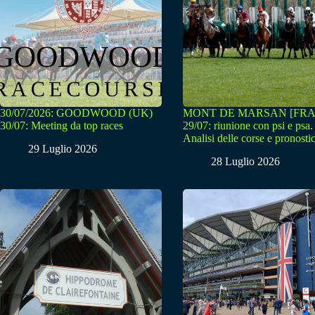
30/07/2026: GOODWOOD (UK)
MONT DE MARSAN [FRA
30/07: Meeting da top races
29/07: riunione con psi e psa.
Analisi delle corse e pronostic
29 Luglio 2026
28 Luglio 2026