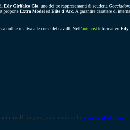
 di
Edy Girifalco Gio
, uno dei tre rappresentanti di scuderia
Gocciador
ert propone
Extra Model
ed
Elite d’Arc.
A garantire carattere di interna
sa online relativa alle corse dei cavalli. Nell’
antepost
informativo
Edy 
 sui cavalli in gara, puoi visitare la
sezione dedicata