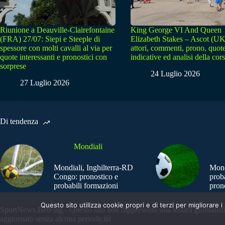
Riunione a Deauville-Clairefontaine
King George VI And Queen
(FRA) 27/07: Siepi e Steeple di
Elizabeth Stakes – Ascot (UK
spessore con molti cavalli al via per
attori, commenti, prono, quot
quote interessanti e pronostici con
indicative ed analisi della cor
sorprese
24 Luglio 2026
27 Luglio 2026
Di tendenza
Mondiali
Mondiali, Inghilterra-RD
Mond
Congo: pronostico e
prob
probabili formazioni
pron
Questo sito utilizza cookie propri e di terzi per migliorar
SportNews.BetFlag - Questo sito non rappresenta una testata giornalist
aggiornato senza alcuna periodicità