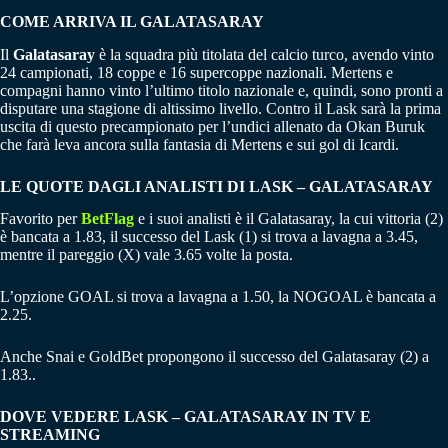
COME ARRIVA IL GALATASARAY
Il
Galatasaray
è la squadra più titolata del calcio turco, avendo vinto
24 campionati, 18 coppe e 16 supercoppe nazionali. Mertens e
compagni hanno vinto l’ultimo titolo nazionale e, quindi, sono pronti a
disputare una stagione di altissimo livello. Contro il Lask sarà la prima
uscita di questo precampionato per l’undici allenato da Okan Buruk
che farà leva ancora sulla fantasia di Mertens e sui gol di Icardi.
LE QUOTE DAGLI ANALISTI DI LASK
– GALATASARAY
Favorito per
BetFlag
e i suoi analisti è il Galatasaray, la cui vittoria (2)
è bancata a 1.83, il successo del Lask (1) si trova a lavagna a 3.45,
mentre il pareggio (X) vale 3.65 volte la posta.
L’opzione GOAL si trova a lavagna a 1.50, la NOGOAL è bancata a
2.25.
Anche Snai e GoldBet propongono il successo del Galatasaray (2) a
1.83..
DOVE VEDERE LASK – GALATASARAY IN TV E
STREAMING