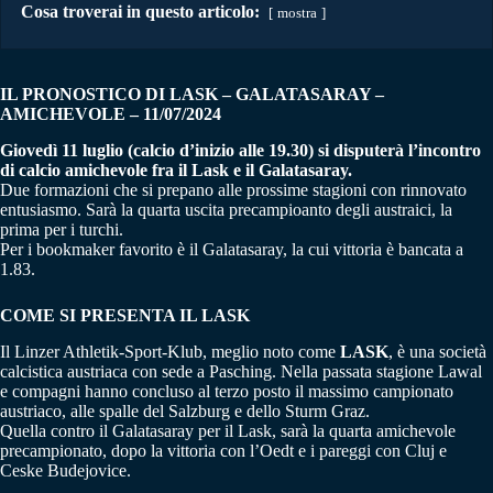
Cosa troverai in questo articolo:
mostra
IL PRONOSTICO DI
LASK – GALATASARAY
–
AMICHEVOLE – 11/07/2024
Giovedì 11 luglio (calcio d’inizio alle 19.30) si disputerà l’incontro
di calcio amichevole fra il Lask e il Galatasaray.
Due formazioni che si prepano alle prossime stagioni con rinnovato
entusiasmo. Sarà la quarta uscita precampioanto degli austraici, la
prima per i turchi.
Per i bookmaker favorito è il Galatasaray, la cui vittoria è bancata a
1.83.
COME SI PRESENTA IL LASK
Il Linzer Athletik-Sport-Klub, meglio noto come
LASK
, è una società
calcistica austriaca con sede a Pasching. Nella passata stagione Lawal
e compagni hanno concluso al terzo posto il massimo campionato
austriaco, alle spalle del Salzburg e dello Sturm Graz.
Quella contro il Galatasaray per il Lask, sarà la quarta amichevole
precampionato, dopo la vittoria con l’Oedt e i pareggi con Cluj e
Ceske Budejovice.