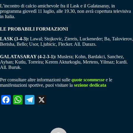
L’incontro di calcio amichevole fra il Lask e il Galatasaray, in
programma giovedì 11 luglio, alle 19.30, non avrà copertura televisiva
in Italia.
LE PROBABILI FORMAZIONI
LASK (3-4-3):
Lawal; Stojkovic, Ziereis, Luckeneder; Ba, Talovierov,
Berisha, Bello; Usor, Ljubicic, Flecker. All. Darazs.
GALATASARAY (4-2-3-1):
Muslera; Kohn, Bardakci, Sanchez,
Ayhan; Kutlu, Torreira; Kerem Akturkoglu, Mertens, Yilmaz; Icardi.
All. Buruk.
Per consultare altre informazioni sulle
quote scommesse
e le
manifestazioni sportive, puoi visitare la
sezione dedicata
Fa
W
Te
X
ce
ha
le
bo
ts
gr
ok
A
a