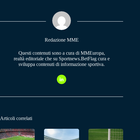
bo
ts
gr
ok
A
a
pp
m
Redazione MME
Questi contenuti sono a cura di MMEuropa,
realtà editoriale che su Sportnews.BetFlag cura e
sviluppa contenuti di informazione sportiva.
Articoli correlati