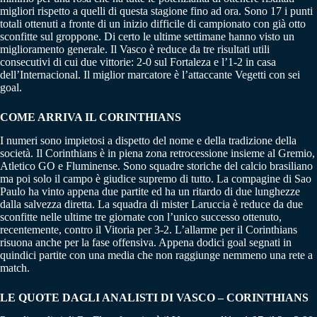
migliori rispetto a quelli di questa stagione fino ad ora. Sono 17 i punti
totali ottenuti a fronte di un inizio difficile di campionato con già otto
sconfitte sul groppone. Di certo le ultime settimane hanno visto un
miglioramento generale. Il Vasco è reduce da tre risultati utili
consecutivi di cui due vittorie: 2-0 sul Fortaleza e l’1-2 in casa
dell’Internacional. Il miglior marcatore è l’attaccante Vegetti con sei
goal.
COME ARRIVA IL CORINTHIANS
I numeri sono impietosi a dispetto del nome e della tradizione della
società. Il Corinthians è in piena zona retrocessione insieme al Gremio,
Atletico GO e Fluminense. Sono squadre storiche del calcio brasiliano
ma poi solo il campo è giudice supremo di tutto. La compagine di Sao
Paulo ha vinto appena due partite ed ha un ritardo di due lunghezze
dalla salvezza diretta. La squadra di mister Laruccia è reduce da due
sconfitte nelle ultime tre giornate con l’unico successo ottenuto,
recentemente, contro il Vitoria per 3-2. L’allarme per il Corinthians
risuona anche per la fase offensiva. Appena dodici goal segnati in
quindici partite con una media che non raggiunge nemmeno una rete a
match.
LE QUOTE DAGLI ANALISTI DI VASCO – CORINTHIANS