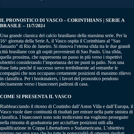
IL PRONOSTICO DI VASCO – CORINTHIANS | SERIE A
BRASILE – 11/7/202
4
Una grande classica del calcio brasiliano della massima serie. Per la
16^ giornata della Serie A, il Vasco ospita il Corinthians al “Sao
Januario” di Rio de Janeiro. Si rinnova l’eterna sfida tra le due grandi
città brasiliane con gli ospiti provenienti di Sao Paulo. Una sfida,
quella prossima, che rappresenta un passo in più verso i rispettivi
obiettivi considerando l’importanza dei tre punti in palio. Non una
frase fatta perché il successo serve terribilmente ad entrambe le
compagini che non occupano certamente posizioni di massimo rilievo
in classifica. Per i bookmakers, i favori del pronostico pendono
decisamente verso i bianconeri padroni di casa.
COME SI PRESENTA IL VASCO
Riabbracciando il ritorno di Coutinho dall’Aston Villa e dall’Europa, il
Vasco vuole dare continuità di risultati per entrare nella parte sinistra di
classifica. I bianconeri sono solo tredicesimi ma vogliono proseguire
nella rimonta di graduatoria per acciuffare posizioni utili alla
qualificazione in Coppa Libertadores o Sudamericana. L’obiettivo
minimo per una rosa che ha tutte le potenzialità di ottenere risultati