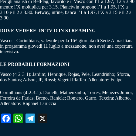
Per gli analisti di BetFlag, favorito è il Vasco con l’1 a 1.97, il 2 a 3.90
mentre l’X moltiplica per 3.15. Planetwin propone l’1 a 1.95, l’X a
3.10 e il 2 a 3.80. Betway, infine, banca l’1 a 1.97, l’X a 3.15 e il 2 a
3.90.
DOVE VEDERE IN TV O IN STREAMING
Vasco – Corinthians, valevole per la 16^ giornata di Serie A brasiliana
in programma giovedì 11 luglio a mezzanotte, non avrà una copertura
televisiva.
LE PROBABILI FORMAZIONI
Vasco (4-2-3-1): Jardim; Henrique, Rojas, Pele, Leandrinho; Sforza,
dos Santos; Adson, JP, Rossi; Vegetti Pfaffen. Allenatore: Felipe
Corinthians (4-2-3-1): Donelli; Matheuzinho, Torres, Menezes Junior,
Ferreira de Farias; Breno, Raniele; Romero, Garro, Texeira; Alberto.
Allenatore: Raphael Laruccia
Fa
W
Te
X
ce
ha
le