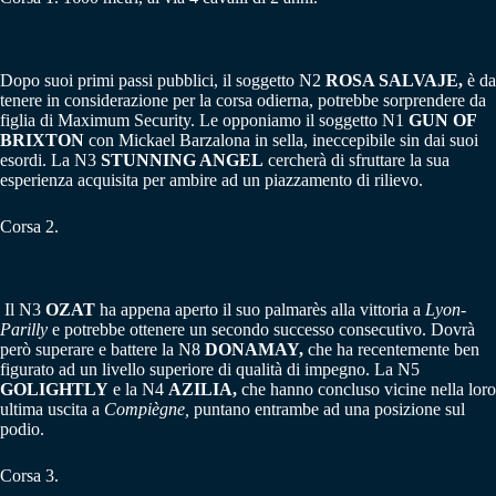
Dopo suoi primi passi pubblici, il soggetto N2
ROSA SALVAJE,
è da
tenere in considerazione per la corsa odierna, potrebbe sorprendere da
figlia di Maximum Security. Le opponiamo il soggetto N1
GUN OF
BRIXTON
con Mickael Barzalona in sella, ineccepibile sin dai suoi
esordi. La N3
STUNNING ANGEL
cercherà di sfruttare la sua
esperienza acquisita per ambire ad un piazzamento di rilievo.
Corsa 2.
Il N3
OZAT
ha appena aperto il suo palmarès alla vittoria a
Lyon-
Parilly
e potrebbe ottenere un secondo successo consecutivo. Dovrà
però superare e battere la N8
DONAMAY,
che ha recentemente ben
figurato ad un livello superiore di qualità di impegno. La N5
GOLIGHTLY
e la N4
AZILIA,
che hanno concluso vicine nella loro
ultima uscita a
Compiègne,
puntano entrambe ad una posizione sul
podio.
Corsa 3.