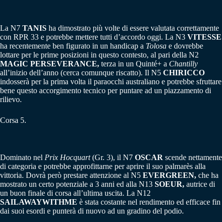
La N7
TANIS
ha dimostrato più volte di essere valutata correttamente
con RPR 33 e potrebbe mettere tutti d’accordo oggi. La N3
VITESSE
ha recentemente ben figurato in un handicap a
Tolosa
e dovrebbe
lottare per le prime posizioni in questo contesto, al pari della N2
MAGIC PERSEVERANCE,
terza in un Quinté+ a
Chantilly
all’inizio dell’anno (cerca comunque riscatto). Il N5
CHIRICCO
indosserà per la prima volta il paraocchi australiano e potrebbe sfruttare
bene questo accorgimento tecnico per puntare ad un piazzamento di
rilievo.
Corsa 5.
Dominato nel
Prix Hocquart
(Gr. 3), il N7
OSCAR
scende nettamente
di categoria e potrebbe approfittarne per aprire il suo palmarès alla
vittoria. Dovrà però prestare attenzione al N5
EVERGREEN,
che ha
mostrato un certo potenziale a 3 anni ed alla N13
SOEUR,
autrice di
un buon finale di corsa all’ultima uscita. La N12
SAILAWAYWITHME
è stata costante nel rendimento ed efficace fin
dai suoi esordi e punterà di nuovo ad un gradino del podio.