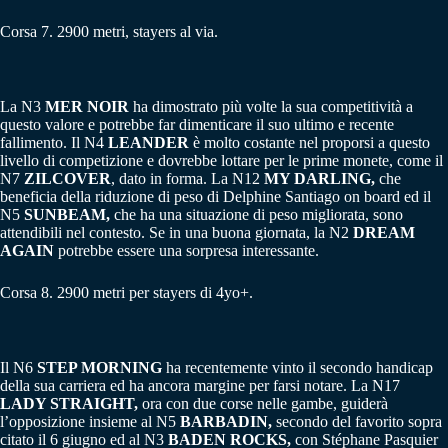
Corsa 7. 2900 metri, stayers al via.
La N3
MER NOIR
ha dimostrato più volte la sua competitività a
questo valore e potrebbe far dimenticare il suo ultimo e recente
fallimento. Il N4
LEANDER
è molto costante nel proporsi a questo
livello di competizione e dovrebbe lottare per le prime monete, come il
N7
ZILCOVER
, dato in forma. La N12
MY DARLING,
che
beneficia della riduzione di peso di Delphine Santiago on board ed il
N5
SUNBEAM,
che ha una situazione di peso migliorata, sono
attendibili nel contesto. Se in una buona giornata, la N2
DREAM
AGAIN
potrebbe essere una sorpresa interessante.
Corsa 8. 2900 metri per stayers di 4yo+.
Il N6
STEP MORNING
ha recentemente vinto il secondo handicap
della sua carriera ed ha ancora margine per farsi notare. La N17
LADY STRAIGHT,
ora con due corse nelle gambe, guiderà
l’opposizione insieme al N5
BARBADIN,
secondo del favorito sopra
citato il 6 giugno ed al N3
BADEN ROCKS,
con Stéphane Pasquier