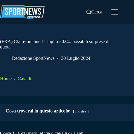
Salta
al
Cerca
contenuto
(FRA) Clairefontaine 11 luglio 2024.: possibili sorprese di
quota
Redazione SportNews
30 Luglio 2024
Home
/
Cavalli
Cosa troverai in questo articolo:
mostra
Corsa 1. 1600 metri, al via 4 cavalli di 2 anni.