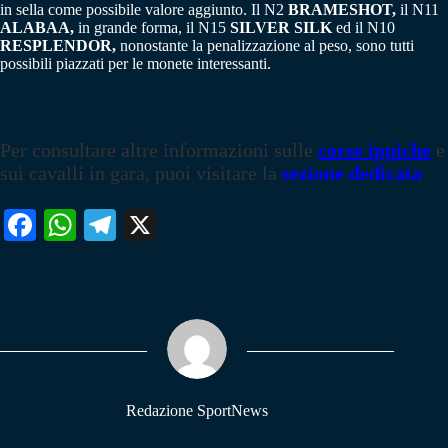
in sella come possibile valore aggiunto. Il N2
BRAMESHOT,
il N11
ALABAA,
in grande forma, il N15
SILVER SILK
ed il N10
RESPLENDOR,
nonostante la penalizzazione al peso, sono tutti
possibili piazzati per le monete interessanti.
Per consultare altre informazioni sulle
corse ippiche
e
sui cavalli in gara, puoi visitare la
sezione dedicata
Fa
W
Te
X
ce
ha
le
bo
ts
gr
ok
A
a
pp
m
Redazione SportNews