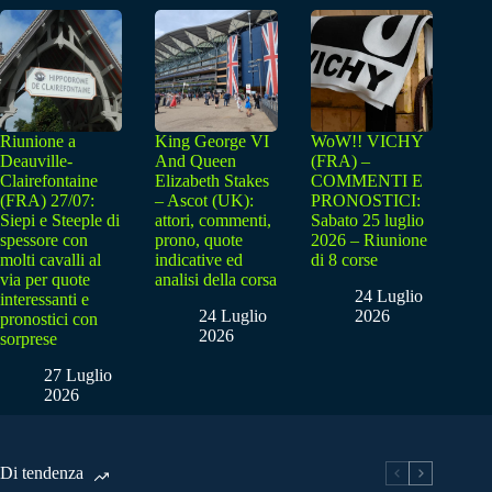
Riunione a
King George VI
WoW!! VICHY
Deauville-
And Queen
(FRA) –
Clairefontaine
Elizabeth Stakes
COMMENTI E
(FRA) 27/07:
– Ascot (UK):
PRONOSTICI:
Siepi e Steeple di
attori, commenti,
Sabato 25 luglio
spessore con
prono, quote
2026 – Riunione
molti cavalli al
indicative ed
di 8 corse
via per quote
analisi della corsa
24 Luglio
interessanti e
24 Luglio
2026
pronostici con
2026
sorprese
27 Luglio
2026
Di tendenza