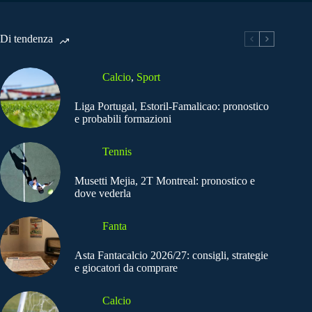
Di tendenza
Calcio
,
Sport
Liga Portugal, Estoril-Famalicao: pronostico
e probabili formazioni
Tennis
Musetti Mejia, 2T Montreal: pronostico e
dove vederla
Fanta
Asta Fantacalcio 2026/27: consigli, strategie
e giocatori da comprare
Calcio