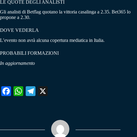
LE QUOTE DEGLI ANALISTI
Gli analisti di Betflag quotano la vittoria casalinga a 2.35. Bet365 lo
propone a 2.30.
DOVE VEDERLA
L’evento non avrà alcuna copertura mediatica in Italia.
PROBABILI FORMAZIONI
In aggiornamento
Fa
W
Te
X
ce
ha
le
bo
ts
gr
ok
A
a
pp
m