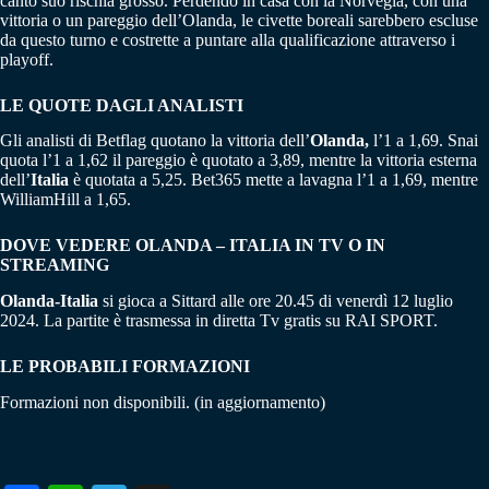
canto suo rischia grosso. Perdendo in casa con la Norvegia, con una
vittoria o un pareggio dell’Olanda, le civette boreali sarebbero escluse
da questo turno e costrette a puntare alla qualificazione attraverso i
playoff.
LE QUOTE DAGLI ANALISTI
Gli analisti di Betflag quotano la vittoria dell’
Olanda,
l’1 a 1,69. Snai
quota l’1 a 1,62 il pareggio è quotato a 3,89, mentre la vittoria esterna
dell’
Italia
è quotata a 5,25. Bet365 mette a lavagna l’1 a 1,69, mentre
WilliamHill a 1,65.
DOVE VEDERE OLANDA – ITALIA IN TV O IN
STREAMING
Olanda-Italia
si gioca a Sittard alle ore 20.45 di venerdì 12 luglio
2024. La partite è trasmessa in diretta Tv gratis su RAI SPORT.
LE PROBABILI FORMAZIONI
Formazioni non disponibili. (in aggiornamento)