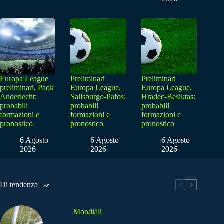
Europa League
Preliminari
Preliminari
preliminari, Paok
Europa League,
Europa League,
Anderlecht:
Salisburgo-Pafos:
Hradec-Besiktas:
probabili
probabili
probabili
formazioni e
formazioni e
formazioni e
pronostico
pronostico
pronostico
6 Agosto
6 Agosto
6 Agosto
2026
2026
2026
Di tendenza
Mondiali