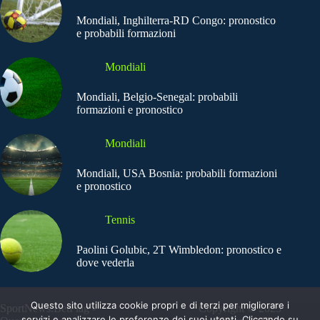
Mondiali, Inghilterra-RD Congo: pronostico
e probabili formazioni
Mondiali
Mondiali, Belgio-Senegal: probabili
formazioni e pronostico
Mondiali
Mondiali, USA Bosnia: probabili formazioni
e pronostico
Tennis
Paolini Golubic, 2T Wimbledon: pronostico e
dove vederla
Questo sito utilizza cookie propri e di terzi per migliorare i
SportNews.BetFlag -
Copyright © 2025
servizi e analizzare le preferenze dei suoi utenti. Cliccando su