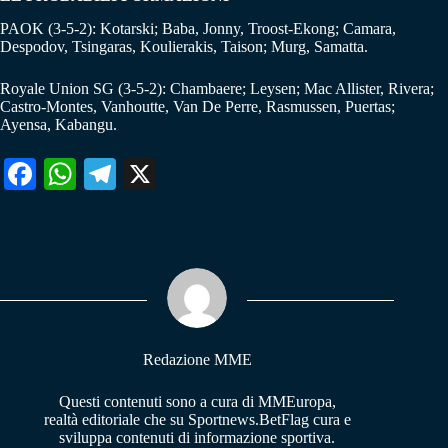
PAOK (3-5-2): Kotarski; Baba, Jonny, Troost-Ekong; Camara,
Despodov, Tsingaras, Koulierakis, Taison; Murg, Samatta.
Royale Union SG (3-5-2): Chambaere; Leysen; Mac Allister, Rivera;
Castro-Montes, Vanhoutte, Van De Perre, Rasmussen, Puertas;
Ayensa, Kabangu.
Fa
W
Te
X
ce
ha
le
bo
ts
gr
ok
A
a
pp
m
Redazione MME
Questi contenuti sono a cura di MMEuropa,
realtà editoriale che su Sportnews.BetFlag cura e
sviluppa contenuti di informazione sportiva.