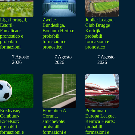
Liga Portugal,
Zweite
Jupiler League,
Estoril-
Bundesliga,
Club Brugge
Famalicao:
Bochum Hertha:
Kortrijk:
pronostico e
probabili
probabili
probabili
formazioni e
formazioni e
formazioni
pronostico
pronostico
7 Agosto
7 Agosto
7 Agosto
2026
2026
2026
Eredivisie,
Fiorentina A
Preliminari
Cambuur-
Coruna,
Europa League,
Excelsior:
amichevole:
Benfica Hearts:
probabili
probabili
probabili
formazioni e
formazioni e
formazioni e