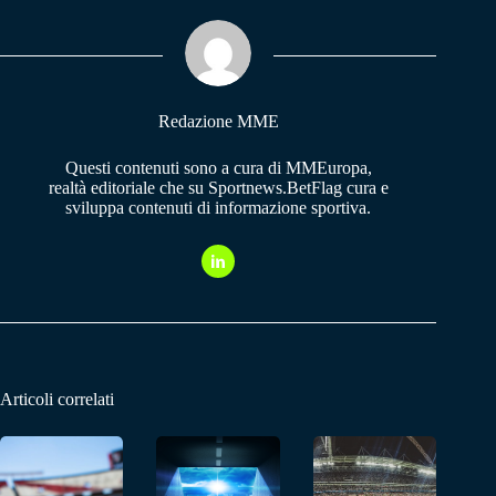
ok
A
a
pp
m
Redazione MME
Questi contenuti sono a cura di MMEuropa,
realtà editoriale che su Sportnews.BetFlag cura e
sviluppa contenuti di informazione sportiva.
Articoli correlati