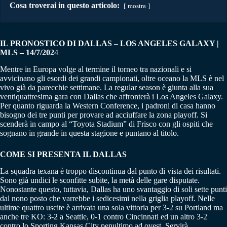
Cosa troverai in questo articolo:
mostra
IL PRONOSTICO DI DALLAS – LOS ANGELES GALAXY |
MLS – 14/7/202
4
Mentre in Europa volge al termine il torneo tra nazionali e si
avvicinano gli esordi dei grandi campionati, oltre oceano la MLS è nel
vivo già da parecchie settimane. La regular season è giunta alla sua
ventiquattresima gara con Dallas che affronterà i Los Angeles Galaxy.
Per quanto riguarda la Western Conference, i padroni di casa hanno
bisogno dei tre punti per provare ad acciuffare la zona playoff. Si
scenderà in campo al “Toyota Stadium” di Frisco con gli ospiti che
sognano in grande in questa stagione e puntano al titolo.
COME SI PRESENTA IL DALLAS
La squadra texana è troppo discontinua dal punto di vista dei risultati.
Sono già undici le sconfitte subite, la metà delle gare disputate.
Nonostante questo, tuttavia, Dallas ha uno svantaggio di soli sette punti
dal nono posto che varrebbe i sedicesimi nella griglia playoff. Nelle
ultime quattro uscite è arrivata una sola vittoria per 3-2 su Portland ma
anche tre KO: 3-2 a Seattle, 0-1 contro Cincinnati ed un altro 3-2
contro lo Sporting Kansas City penultimo ad ovest. Servirà