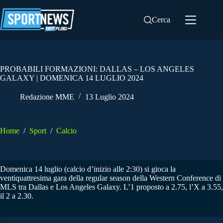
Salta
al
Cerca
contenuto
PROBABILI FORMAZIONI: DALLAS – LOS ANGELES
GALAXY | DOMENICA 14 LUGLIO 2024
Redazione MME
13 Luglio 2024
Home
/
Sport
/
Calcio
Domenica 14 luglio (calcio d’inizio alle 2:30) si gioca la
ventiquattresima gara della regular season della Western Conference di
MLS tra Dallas e Los Angeles Galaxy. L’1 proposto a 2.75, l’X a 3.55,
il 2 a 2.30.