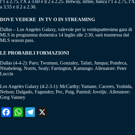
l’1 a 2.75, l’X a 3.60 e il 2 a 2.25. Betway, infine, banca l’1 a 2.75, l’X
a 3.55 e il 2 a 2.30.
DOVE VEDERE IN TV O IN STREAMING
Dallas – Los Angeles Galaxy, valevole per la ventiquattresima gara di
MLS in programma domenica 14 luglio alle 2:30, sarà trasmessa dal
MLS season pass.
LE PROBABILI FORMAZIONI
Dallas (4-4-2): Paes; Twumasi, Gonzalez, Tafari, Junqua; Pondeca,
Ntsabeleng, Norris, Sealy; Farrington, Kamungo. Allenatore: Peter
Luccin
Los Angeles Galaxy (4-2-3-1): McCarthy; Yamane, Caceres, Yoshida,
Nelson; Dalgado, Fagundez; Pec, Puig, Paintsil; Joveljic. Allenatore:
Greg Vanney
Fa
W
Te
X
ce
ha
le
bo
ts
gr