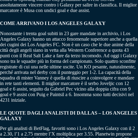
assolutamente vincere contro i Galaxy per salire in classifica. Il miglior
marcatore è Musa con undici goal e due assist.
COME ARRIVANO I LOS ANGELES GALAXY
Nonostante i trenta goal subiti in 23 gare mandate in archivio, i Los
Angeles Galaxy hanno un attacco fenomenale superiore anche a quella
dei cugini dei Los Angeles FC. Non è un caso che le due anime della
città degli angeli siano in vetta alla Western Conference a quota 43
punti con il Real Salt Lake a fare da terzo incomodo. Ad oggi i Galaxy
sono tra le squadre più in forma del campionato. Solo quattro sconfitte
registrate di cui una nelle ultime uscite. Un KO pesante, naturalmente,
perché arrivata nel derby con il punteggio per 1-2. La capacità della
squadra di mister Vanney è quella di riuscire a coinvolgere e mandare
in rete tanti elementi. Il miglior marcatore è il serbo Joveljic con 12
goal e 6 assist, seguito da Gabriel Pec vicino alla doppia cifra con 9
goal e 9 assist con Puig e Paintsil a 6. Insomma sono tutti decisivi nel
4231 iniziale.
LE QUOTE DAGLI ANALISTI DI DALLAS – LOS ANGELES
GALAXY
Per gli analisti di BetFlag, favoriti sono i Los Angeles Galaxy con il 2
a 2.30, l’1 a 2.75 mentre l’X moltiplica per 3.55. Planetwin propone