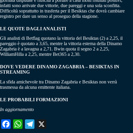
giornata disputate è riuscita a portare a casa molti risultati positivi,
infatti sono arrivate due vittorie, due pareggi e una sola sconfitta.
Difficoltà soprattutto in trasferta per il Besiktas che dovrà cambiare
registro per dare un senso al proseguo della stagione.
LE QUOTE DAGLI ANALISTI
Gli analisti di Betflag quotano la vittoria del Besiktas (2) a 2,25, il
pareggio è quotato a 3,65, mentre la vittoria esterna della Dinamo
Zagabria è a lavagna a 2,71. Bwin quota il segno 2 a 2,25,
WilliamHilla a 2,25, mentre Bet365 a 2,30.
DOVE VEDERE DINAMO ZAGABRIA – BESIKTAS IN
STREAMING
La sfida amichevole tra Dinamo Zagabria e Besiktas non verrà
trasmessa da alcuna emittente italiana.
LE PROBABILI FORMAZIONI
In aggiornamento
Fa
W
Te
X