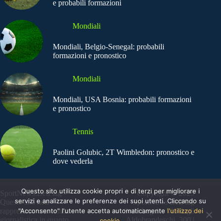
e probabili formazioni
Mondiali
Mondiali, Belgio-Senegal: probabili
formazioni e pronostico
Mondiali
Mondiali, USA Bosnia: probabili formazioni
e pronostico
Tennis
Paolini Golubic, 2T Wimbledon: pronostico e
dove vederla
Questo sito utilizza cookie propri e di terzi per migliorare i
SportNews.BetFlag -
Copyright © 2025
servizi e analizzare le preferenze dei suoi utenti. Cliccando su
Questo sito non
SportNews BetFlag
rappresenta una testata
"Acconsento" l'utente accetta automaticamente
Sede Legale: Via degli
l'utilizzo dei
giornalistica in quanto
Aldobrandeschi, 300 |
cookie.