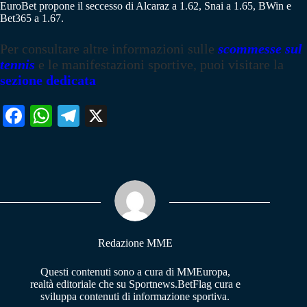
EuroBet propone il seccesso di Alcaraz a 1.62, Snai a 1.65, BWin e
Bet365 a 1.67.
Per consultare altre informazioni sulle
scommesse sul
tennis
e le manifestazioni sportive, puoi visitare la
sezione dedicata
Fa
W
Te
X
ce
ha
le
bo
ts
gr
ok
A
a
pp
m
Redazione MME
Questi contenuti sono a cura di MMEuropa,
realtà editoriale che su Sportnews.BetFlag cura e
sviluppa contenuti di informazione sportiva.