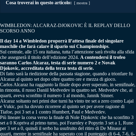
Cosa troverai in questo articolo:
mostra
WIMBLEDON: ALCARAZ-DJOKOVIC È IL REPLAY DELLO
SCORSO ANNO
Il day 14 a Wimbledon proporrà ll’attesa finale del singolare
maschile che farà calare il sipario sui Championships
.
Sul centrale, alle 15 ora italiana, tutta l’attenzione sarà rivolta alla sfida
che assegnerà il titolo dell’edizione 2024.
A contendersi il trofeo
saranno Carlos Alcaraz, testa di serie numero 2 e Novak
Djokovic, accreditata della terza testa di serie.
Di fatto sarà la riedizione della passata stagione, quando a trionfare fu
Alcaraz al quinto set dopo oltre quattro ore e mezza di gioco.
Carlos Alcaraz ha raggiunto la finale dopo aver superato, in semifinale,
in rimonta, il russo Daniil Medvedev in quattro set. Medvedev che, ai
quarti, aveva sconfitto il numero 1 al mondo, Jannik Sinner.
Alcaraz soltanto nei primi due turni ha vinto tre set a zero contro Lajal
e Vukic, poi ha dovuto ricorrere al quinto set per avere ragione di
Tiafoe, poi 3 set a 1 contro Humbert, Paul e Medvedev.
Più lineare la corsa verso la finale di Nole Djokovic che ha sconfitto 3
set a 0 Kopriva al primo turno, poi Fearnley e Popyrin 3 set a 1, Rune
per 3 set a 0, quindi il serbo ha usufruito del ritiro di De Minaur ai
quarti, mentre in semifinale ha superato con il punteggio di 6-4, 7-6, 6-