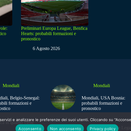
ole:
Preliminari Europa League, Benfica
tico
Hearts: probabili formazioni e
pronostico
6 Agosto 2026
Mondiali
Mondiali
iali, Belgio-Senegal:
Mondiali, USA Bosnia:
abili formazioni e
probabili formazioni e
ostico
pronostico
e i servizi e analizzare le preferenze dei suoi utenti. Cliccando su "Acco
ica in quanto viene
Sede Legal
Acconsento
Non acconsento
Privacy policy