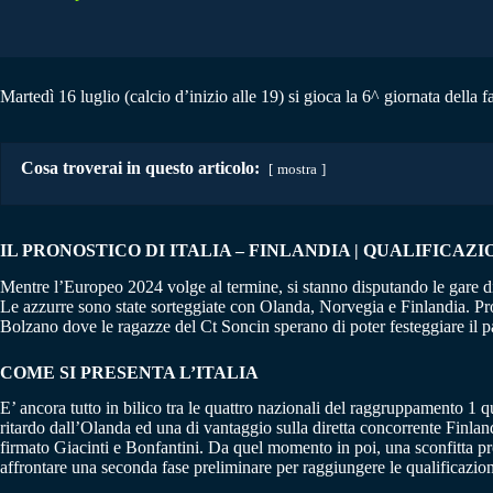
Martedì 16 luglio (calcio d’inizio alle 19) si gioca la 6^ giornata della f
Cosa troverai in questo articolo:
mostra
IL PRONOSTICO DI ITALIA – FINLANDIA | QUALIFICAZI
Mentre l’Europeo 2024 volge al termine, si stanno disputando le gare di
Le azzurre sono state sorteggiate con Olanda, Norvegia e Finlandia. Pro
Bolzano dove le ragazze del Ct Soncin sperano di poter festeggiare il p
COME SI PRESENTA L’ITALIA
E’ ancora tutto in bilico tra le quattro nazionali del raggruppamento 1 
ritardo dall’Olanda ed una di vantaggio sulla diretta concorrente Finland
firmato Giacinti e Bonfantini. Da quel momento in poi, una sconfitta pr
affrontare una seconda fase preliminare per raggiungere le qualificazio