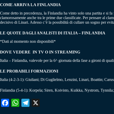
COME ARRIVA LA FINLANDIA
Come detto in precedenza, la Finlandia ha vinto solo una partita e si fa 
clamorosamente anche tra le prime due classificate. Per pensare al clamoro
decisivo di Linari. Adesso c’è la possibilità di cullare un sogno per evi
LE QUOTE DAGLI ANALISTI DI ITALIA – FINLANDIA
*Dati al momento non disponibili*
DOVE VEDERE IN TV O IN STREAMING
Italia – Finlandia, valevole per la 6^ giornata della fase a gironi di q
LE PROBABILI FORMAZIONI
Italia (4-2-3-1): Giuliani; Di Guglielmo, Lenzini, Linari, Boattin; Car
Finlandia (5-4-1): Korpela; Siren, Koivisto, Kuikka, Nystrom, Tynnila
Fa
W
Te
X
ce
ha
le