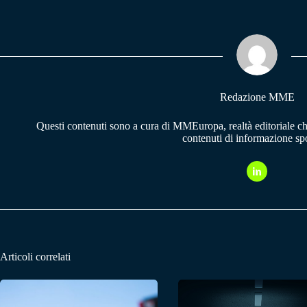
bo
ts
gr
ok
A
a
pp
m
Redazione MME
Questi contenuti sono a cura di MMEuropa, realtà editoriale c
contenuti di informazione spo
Articoli correlati