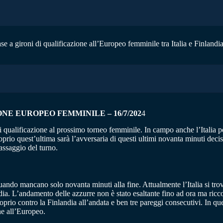
ase a gironi di qualificazione all’Europeo femminile tra Italia e Finlandia
ONE EUROPEO FEMMINILE – 16/7/202
4
 qualificazione al prossimo torneo femminile. In campo anche l’Italia p
prio quest’ultima sarà l’avversaria di questi ultimi novanta minuti deci
assaggio del turno.
quando mancano solo novanta minuti alla fine. Attualmente l’Italia si tro
ia. L’andamento delle azzurre non è stato esaltante fino ad ora ma ricco d
oprio contro la Finlandia all’andata e ben tre pareggi consecutivi. In q
ne all’Europeo.