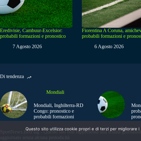
Eredivisie, Cambuur-Excelsior:
Fiorentina A Coruna, amichev
probabili formazioni e pronostico
probabili formazioni e pronos
7 Agosto 2026
6 Agosto 2026
Di tendenza
Mondiali
Mondiali, Inghilterra-RD
Mond
Congo: pronostico e
prob
probabili formazioni
pron
Questo sito utilizza cookie propri e di terzi per migliorar
SportNews.BetFlag - Questo sito non rappresenta una testata giornalist
aggiornato senza alcuna periodicità