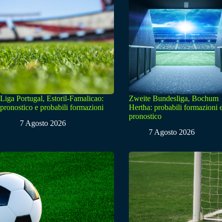
Liga Portugal, Estoril-Famalicao:
Zweite Bundesliga, Bochum
pronostico e probabili formazioni
Hertha: probabili formazioni 
pronostico
7 Agosto 2026
7 Agosto 2026