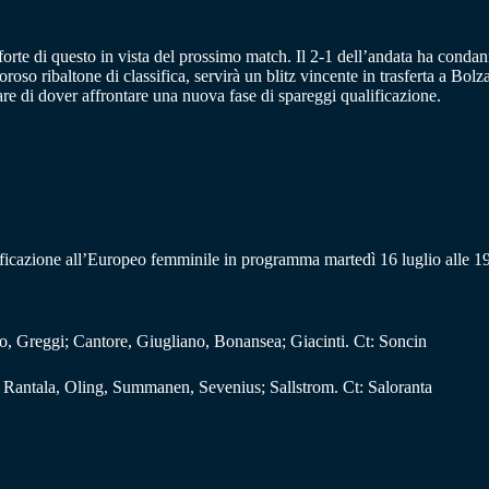
forte di questo in vista del prossimo match. Il 2-1 dell’andata ha condann
so ribaltone di classifica, servirà un blitz vincente in trasferta a Bolza
tare di dover affrontare una nuova fase di spareggi qualificazione.
ualificazione all’Europeo femminile in programma martedì 16 luglio alle 1
uso, Greggi; Cantore, Giugliano, Bonansea; Giacinti. Ct: Soncin
; Rantala, Oling, Summanen, Sevenius; Sallstrom. Ct: Saloranta