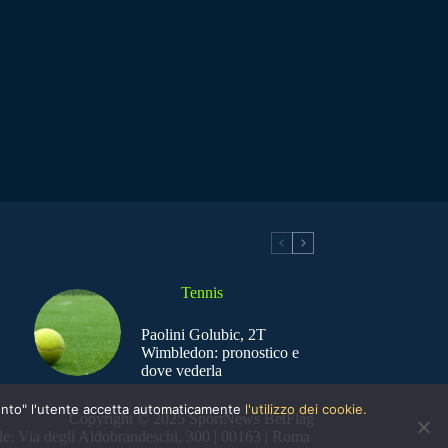
Tennis
Paolini Golubic, 2T
Wimbledon: pronostico e
dove vederla
nsento" l'utente accetta automaticamente
l'utilizzo dei cookie.
Copyright © 2025 SportNews BetFlag
e: Via degli Aldobrandeschi, 300 | 00163 | Roma