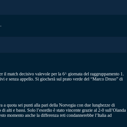
.
er il match decisivo valevole per la 6^ giornata del raggruppamento 1.
sivi e senza appello. Si giocherà sul prato verde del “Marco Druso” di
va a quota sei punti alla pari della Norvegia con due lunghezze di
i alti e bassi. Solo l’esordio è stato vincente grazie al 2-0 sull’Olanda
uesto momento anche la differenza reti condannerebbe l’Italia ad