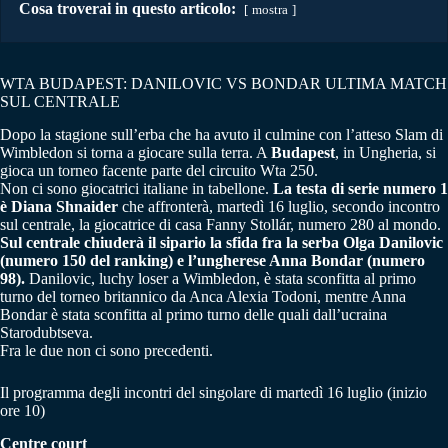
Cosa troverai in questo articolo:
mostra
WTA BUDAPEST: DANILOVIC VS BONDAR ULTIMA MATCH
SUL CENTRALE
Dopo la stagione sull’erba che ha avuto il culmine con l’atteso Slam di
Wimbledon si torna a giocare sulla terra. A
Budapest
, in Ungheria, si
gioca un torneo facente parte del circuito Wta 250.
Non ci sono giocatrici italiane in tabellone.
La testa di serie numero 1
è Diana Shnaider
che affronterà, martedì 16 luglio, secondo incontro
sul centrale, la giocatrice di casa Fanny Stollár, numero 280 al mondo.
Sul centrale chiuderà il sipario la sfida fra la serba Olga Danilovic
(numero 150 del ranking) e l’ungherese Anna Bondar (numero
98).
Danilovic, luchy loser a Wimbledon, è stata sconfitta al primo
turno del torneo britannico da Anca Alexia Todoni, mentre Anna
Bondar è stata sconfitta al primo turno delle quali dall’ucraina
Starodubtseva.
Fra le due non ci sono precedenti.
Il programma degli incontri del singolare di martedì 16 luglio (inizio
ore 10)
Centre court