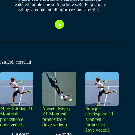
realtà editoriale che su Sportnews.BetFlag cura e
sviluppa contenuti di informazione sportiva.
Articoli correlati
Musetti Jodar, 3T
Musetti Mejia,
Sonego
Montreal:
2T Montreal:
Griekspoor, 1T
pronostico e
pronostico e
Montreal:
dove vederla
dove vederla
pronostico e
dove vederla
6 Agosto
5 Agosto