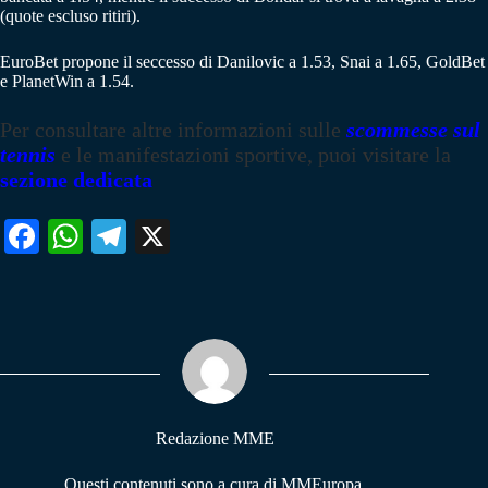
(quote escluso ritiri).
EuroBet propone il seccesso di Danilovic a 1.53, Snai a 1.65, GoldBet
e PlanetWin a 1.54.
Per consultare altre informazioni sulle
scommesse sul
tennis
e le manifestazioni sportive, puoi visitare la
sezione dedicata
Fa
W
Te
X
ce
ha
le
bo
ts
gr
ok
A
a
pp
m
Redazione MME
Questi contenuti sono a cura di MMEuropa,