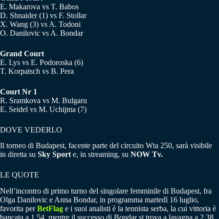
E. Makarova vs T. Babos
D. Shnaider (1) vs F. Stollar
X. Wang (3) vs A. Todoni
O. Danilovic vs A. Bondar
Grand Court
E. Lys vs E. Podoroska (6)
T. Korpatsch vs B. Pera
Court Nr 1
R. Sramkova vs M. Bulgaru
E. Seidel vs M. Uchijma (7)
DOVE VEDERLO
Il torneo di Budapest, facente parte del circuito Wta 250, sarà visibile
in diretta su
Sky Sport
e, in streaming, su
NOW Tv.
LE QUOTE
Nell’incontro di primo turno del singolare femminile di Budapest, fra
Olga Danilovic e Anna Bondar, in programma martedì 16 luglio,
favorita per
BetFlag
e i suoi analisti è la tennista serba, la cui vittoria è
bancata a 1.54, mentre il successo di Bondar si trova a lavagna a 2.38