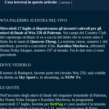
Cosa troverai in questo articolo:
mostra
WTA PALERMO: SI ENTRA NEL VIVO
Mercoledì 17 luglio si disputeranno gli incontri valevoli per gli
ottavi di finale al Wta 250 di Palermo
. Sui campi del Country Club
del capoluogo siciliano si va a caccia del titolo che lo scorso anno è
finito fra le mani di
Qunwen Zheng.
La tennista cinese, numero 1 del
tabellone, proverà a concedere il bis.
Karolina Muchova
, affronterà
Noma Noha Akugue, numero 197 al mondo. Fra le due non ci sono
precedenti.
DOVE VEDERLO
Il torneo di Budapest, facente parte del circuito Wta 250, sarà visibile
in diretta su
Sky Sport
e, in streaming, su
NOW Tv.
LE QUOTE
Nell’incontro degli ottavi di finale del singolare femminile di Palermo,
fra Noma Noha Akugue e Karolina Muchova, in programma
mercoledì 17 luglio, favorita per
BetFlag
e i suoi analisti è la tennista
ceca, la cui vittoria è bancata a 1.11, mentre il successo di Noha