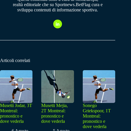
realtà editoriale che su Sportnews.BetFlag cura e
sviluppa contenuti di informazione sportiva.
Articoli correlati
Musetti Jodar, 3T
Musetti Mejia,
Sonego
Montreal:
2T Montreal:
Griekspoor, 1T
pronostico e
pronostico e
Montreal:
dove vederla
dove vederla
pronostico e
dove vederla
6 Agosto
5 Agosto