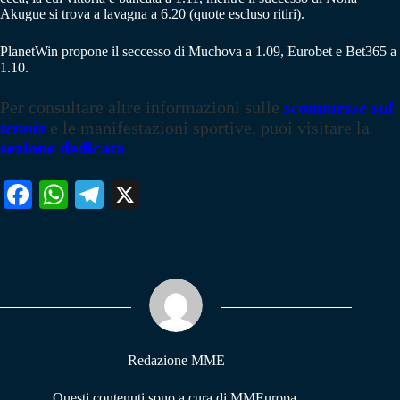
Akugue si trova a lavagna a 6.20 (quote escluso ritiri).
PlanetWin propone il seccesso di Muchova a 1.09, Eurobet e Bet365 a
1.10.
Per consultare altre informazioni sulle
scommesse sul
tennis
e le manifestazioni sportive, puoi visitare la
sezione dedicata
Fa
W
Te
X
ce
ha
le
bo
ts
gr
ok
A
a
pp
m
Redazione MME
Questi contenuti sono a cura di MMEuropa,